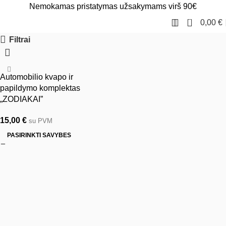
Nemokamas pristatymas užsakymams virš 90€
0
0,00
€
Filtrai
Automobilio kvapo ir
papildymo komplektas
„ZODIAKAI”
15,00
€
su PVM
PASIRINKTI SAVYBES