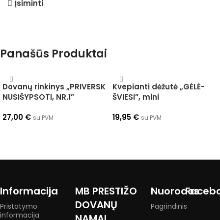
Įsiminti
Panašūs Produktai
Dovanų rinkinys „PRIVERSK
Kvepianti dėžutė „GĖLĖ-
NUSIŠYPSOTI, NR.1”
ŠVIESI”, mini
27,00
€
19,95
€
su PVM
su PVM
Į krepšelį
Į krepšelį
Informacija
MB PRESTIŽO
Nuorodos
Faceb
DOVANŲ
Pristatymo
Pagrindinis
informacija
NAMAI