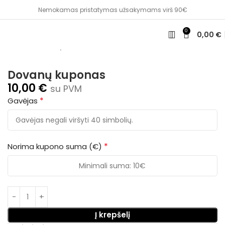
Nemokamas pristatymas užsakymams virš 90€
0
0,00
€
Pradžia
🐰 Velykos
Kita
Dovanų kuponas
10,00
€
su PVM
*
Gavėjas
*
Norima kupono suma (€)
Į krepšelį