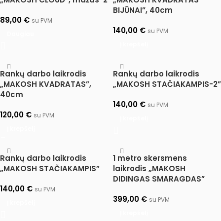
BIJŪNAI”, 40cm
89,00
€
su PVM
140,00
€
su PVM
Daugiau
Į krepšelį
Rankų darbo laikrodis
Rankų darbo laikrodis
„MAKOSH KVADRATAS”,
„MAKOSH STAČIAKAMPIS-2”
40cm
140,00
€
su PVM
120,00
€
su PVM
Į krepšelį
Į krepšelį
Rankų darbo laikrodis
1 metro skersmens
„MAKOSH STAČIAKAMPIS”
laikrodis „MAKOSH
DIDINGAS SMARAGDAS”
140,00
€
su PVM
399,00
€
su PVM
Į krepšelį
Į krepšelį