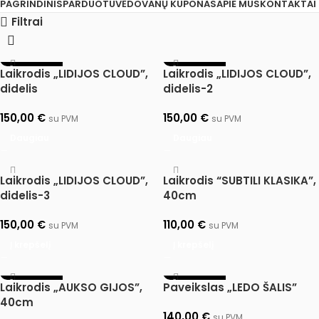
PAGRINDINIS
PARDUOTUVĖ
DOVANŲ KUPONAS
APIE MUS
KONTAKTAI
Filtrai
IŠPARDUOTA
IŠPARDUOTA
Laikrodis „LIDIJOS CLOUD”,
Laikrodis „LIDIJOS CLOUD”,
didelis
didelis-2
150,00
€
150,00
€
su PVM
su PVM
Daugiau
Daugiau
Laikrodis „LIDIJOS CLOUD”,
Laikrodis “SUBTILI KLASIKA”,
didelis-3
40cm
150,00
€
110,00
€
su PVM
su PVM
Į krepšelį
Į krepšelį
IŠPARDUOTA
IŠPARDUOTA
Laikrodis „AUKSO GIJOS”,
Paveikslas „LEDO ŠALIS”
40cm
140,00
€
su PVM