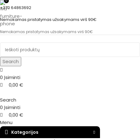
0
0
+370 64863692
Nemokamas pristatymas užsakymams virš 90€
Nemokamas pristatymas užsakymams virš 90€
Search
0
Įsiminti
0,00
€
Search
0
Įsiminti
0,00
€
Menu
Kategorijos