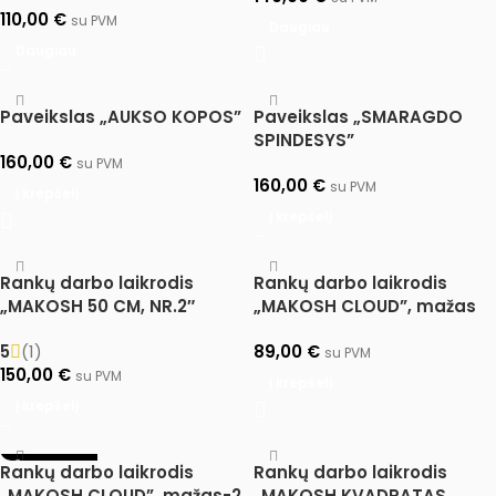
110,00
€
su PVM
Daugiau
Daugiau
Paveikslas „AUKSO KOPOS”
Paveikslas „SMARAGDO
SPINDESYS”
160,00
€
su PVM
160,00
€
su PVM
Į krepšelį
Į krepšelį
Rankų darbo laikrodis
Rankų darbo laikrodis
„MAKOSH 50 CM, NR.2″
„MAKOSH CLOUD”, mažas
5
(1)
89,00
€
su PVM
150,00
€
su PVM
Į krepšelį
Į krepšelį
IŠPARDUOTA
Rankų darbo laikrodis
Rankų darbo laikrodis
„MAKOSH CLOUD”, mažas-2
„MAKOSH KVADRATAS