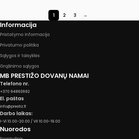
1
2
3
→
Informacija
Pristatymo informacija
Privatumo politika
Sąlygos ir taisyklės
Grąžinimo sąlygos
MB PRESTIŽO DOVANŲ NAMAI
Telefono nr.
+370 64863692
El. paštas
info@prestiz.lt
Darbo laikas:
I-VI 10.00-20.00 / VII 10.00-19.00
Nuorodos
Pagrindinis