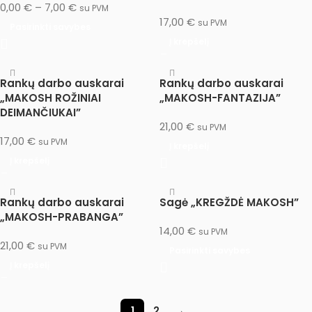
0,00
€
–
7,00
€
su PVM
17,00
€
su PVM
Pasirinkti savybes
Į krepšelį
Rankų darbo auskarai
Rankų darbo auskarai
„MAKOSH ROŽINIAI
„MAKOSH-FANTAZIJA”
DEIMANČIUKAI”
21,00
€
su PVM
17,00
€
su PVM
Į krepšelį
Į krepšelį
Rankų darbo auskarai
Sagė „KREGŽDĖ MAKOSH”
„MAKOSH-PRABANGA”
14,00
€
su PVM
21,00
€
su PVM
Pasirinkti savybes
Į krepšelį
1
2
→