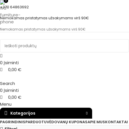
0
0
+370 64863692
Nemokamas pristatymas užsakymams virš 90€
Nemokamas pristatymas užsakymams virš 90€
0
Įsiminti
0,00
€
Search
0
Įsiminti
0,00
€
Menu
Kategorijos
PAGRINDINIS
PARDUOTUVĖ
DOVANŲ KUPONAS
APIE MUS
KONTAKTAI