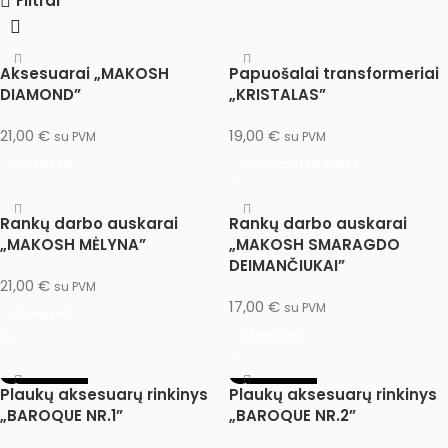
Filtrai
Aksesuarai „MAKOSH
Papuošalai transformeriai
DIAMOND”
„KRISTALAS”
21,00
€
19,00
€
su PVM
su PVM
Į krepšelį
Pasirinkti savybes
Rankų darbo auskarai
Rankų darbo auskarai
„MAKOSH MĖLYNA”
„MAKOSH SMARAGDO
DEIMANČIUKAI”
21,00
€
su PVM
17,00
€
su PVM
Į krepšelį
Į krepšelį
IŠPARDUOTA
IŠPARDUOTA
Plaukų aksesuarų rinkinys
Plaukų aksesuarų rinkinys
„BAROQUE NR.1”
„BAROQUE NR.2”