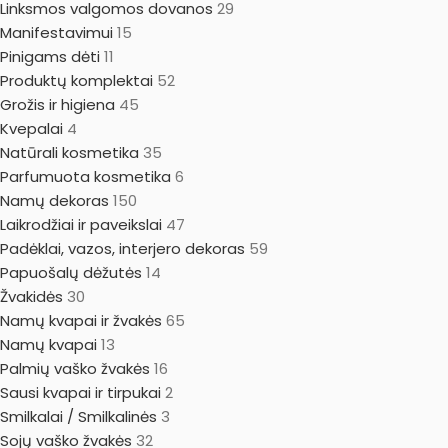
Linksmos valgomos dovanos
29
Manifestavimui
15
Pinigams dėti
11
Produktų komplektai
52
Grožis ir higiena
45
Kvepalai
4
Natūrali kosmetika
35
Parfumuota kosmetika
6
Namų dekoras
150
Laikrodžiai ir paveikslai
47
Padėklai, vazos, interjero dekoras
59
Papuošalų dėžutės
14
Žvakidės
30
Namų kvapai ir žvakės
65
Namų kvapai
13
Palmių vaško žvakės
16
Sausi kvapai ir tirpukai
2
Smilkalai / Smilkalinės
3
Sojų vaško žvakės
32