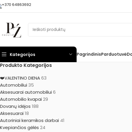
+370 64863692
Pagrindinis
Parduotuvė
Do
Kategorijos
Produkto Kategorijos
❤️VALENTINO DIENA
63
Automobiliui
35
Aksesuarai automobiliui
6
Automobilio kvapai
29
Dovanų idėjos
188
Aksesuarai
18
Autoriniai keramikos darbai
41
Kvepiančios gėlės
24