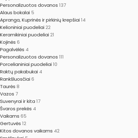
Personalizuotos dovanos
137
Alaus bokalai
5
Apranga, Kuprinės ir pirkinių krepšiai
14
Kelioniniai puodeliai
22
Keramikiniai puodeliai
21
Kojinės
6
Pagalvėlės
4
Personalizuotos dovanos
111
Porcelianiniai puodeliai
10
Raktų pakabukai
4
Rankšluosčiai
6
Taurės
8
Vazos
7
Suvenyrai ir kita
17
Švaros prekės
4
Vaikams
65
Gertuvės
12
Kitos dovanos vaikams
42