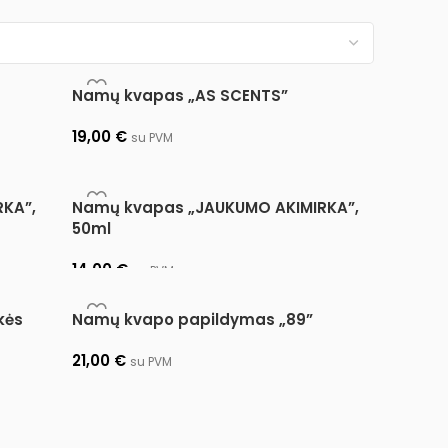
Namų kvapas „AS SCENTS”
19,00
€
su PVM
Pasirinkti savybes
KA”,
Namų kvapas „JAUKUMO AKIMIRKA”,
50ml
14,00
€
su PVM
Pasirinkti savybes
kės
Namų kvapo papildymas „89”
21,00
€
su PVM
Pasirinkti savybes