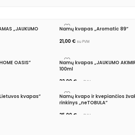
IAMAS „JAUKUMO
Namų kvapas „Aromatic 89”
21,00
€
su PVM
Pasirinkti savybes
s
HOME OASIS”
Namų kvapas „JAUKUMO AKIMIR
100ml
22,00
€
su PVM
s
Pasirinkti savybes
Lietuvos kvapas”
Namų kvapo ir kvepiančios žva
rinkinys „neTOBULA”
35,00
€
su PVM
Pasirinkti savybes