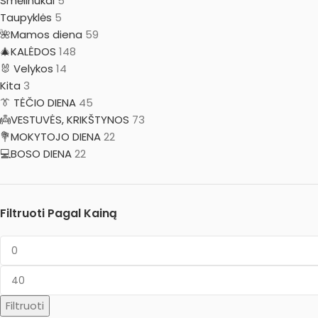
Smėlinukai
5
Taupyklės
5
🌺Mamos diena
59
🎄KALĖDOS
148
🐰 Velykos
14
Kita
3
👔 TĖČIO DIENA
45
👼VESTUVĖS, KRIKŠTYNOS
73
💐MOKYTOJO DIENA
22
💻BOSO DIENA
22
Filtruoti Pagal Kainą
Filtruoti