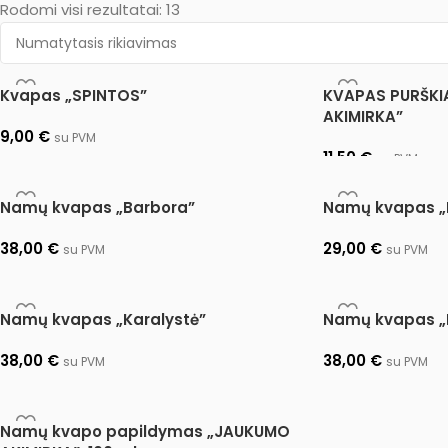
Rodomi visi rezultatai: 13
Kvapas „SPINTOS”
KVAPAS PURŠK
AKIMIRKA”
9,00
€
su PVM
11,50
€
su PVM
Pasirinkti savybes
Pasirinkti savybe
Namų kvapas „Barbora”
Namų kvapas „
38,00
€
29,00
€
su PVM
su PVM
Į krepšelį
Pasirinkti savybe
Namų kvapas „Karalystė”
Namų kvapas „
38,00
€
38,00
€
su PVM
su PVM
Į krepšelį
Į krepšelį
Namų kvapo papildymas „JAUKUMO