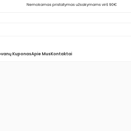
Nemokamas pristatymas užsakymams virš 90€
vanų Kuponas
Apie Mus
Kontaktai