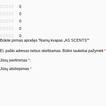
0
0
0
0
0
Būkite pirmas aprašęs “Namų kvapas „AS SCENTS””
El. pašto adresas nebus skelbiamas.
Būtini laukeliai pažymėti
*
Jūsų įvertinimas
*
Jūsų atsiliepimas
*