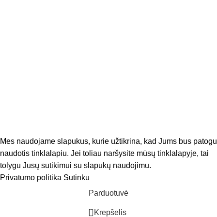
Facebook
Visos teisės saugomos. © PRESTIŹ (MB "PRESTIŽO
DOVANŲ NAMAI") 2026.
Sprendimas
Madiavo.
Mes naudojame slapukus, kurie užtikrina, kad Jums bus patogu
naudotis tinklalapiu. Jei toliau naršysite mūsų tinklalapyje, tai
tolygu Jūsų sutikimui su slapukų naudojimu.
Privatumo politika
Sutinku
Parduotuvė
0
Krepšelis