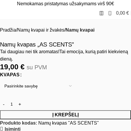
Nemokamas pristatymas užsakymams virš 90€
0
0,00
€
Pradžia
Namų kvapai ir žvakės
Namų kvapai
Namų kvapas „AS SCENTS”
Tai daugiau nei tik aromatas!Tai emocija, kurią patiri kiekvieną
dieną.
19,00
€
su PVM
KVAPAS
Į KREPŠELĮ
Produkto kodas:
Namų kvapas "AS SCENTS"
Įsiminti