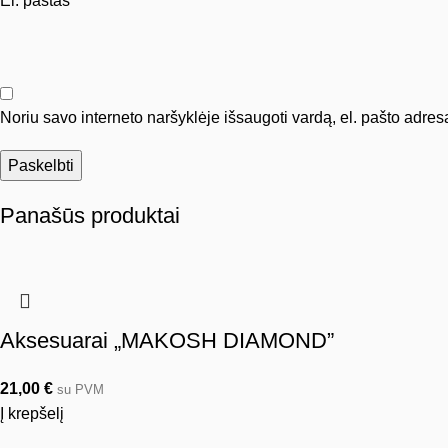
El. paštas
*
Noriu savo interneto naršyklėje išsaugoti vardą, el. pašto adresą 
Panašūs produktai
Aksesuarai „MAKOSH DIAMOND”
21,00
€
su PVM
Į krepšelį