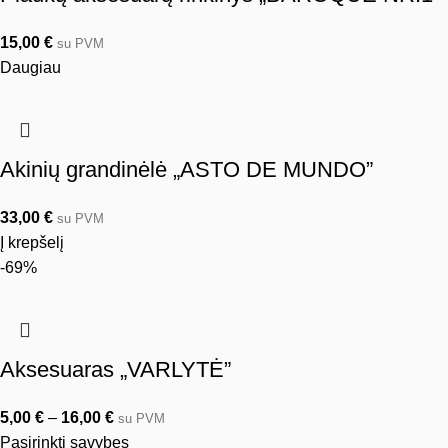
15,00
€
su PVM
Daugiau
Akinių grandinėlė „ASTO DE MUNDO”
33,00
€
su PVM
Į krepšelį
-69%
Aksesuaras „VARLYTĖ”
5,00
€
–
16,00
€
su PVM
Pasirinkti savybes