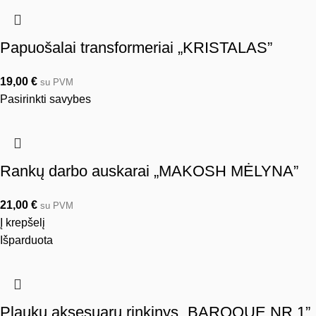
Papuošalai transformeriai „KRISTALAS”
19,00
€
su PVM
Pasirinkti savybes
Rankų darbo auskarai „MAKOSH MĖLYNA”
21,00
€
su PVM
Į krepšelį
Išparduota
Plaukų aksesuarų rinkinys „BAROQUE NR.1”