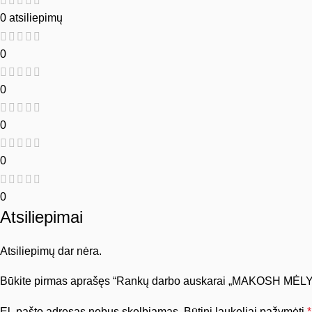
0 atsiliepimų
0
0
0
0
0
Atsiliepimai
Atsiliepimų dar nėra.
Būkite pirmas aprašęs “Rankų darbo auskarai „MAKOSH MĖ
El. pašto adresas nebus skelbiamas.
Būtini laukeliai pažymėti
*