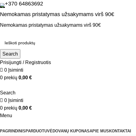
+370 64863692
Nemokamas pristatymas užsakymams virš 90€
Nemokamas pristatymas užsakymams virš 90€
Search
Prisijungti / Registruotis
0
Įsiminti
0
prekių
0,00
€
Search
0
Įsiminti
0
prekių
0,00
€
Menu
Kategorijos
PAGRINDINIS
PARDUOTUVĖ
DOVANŲ KUPONAS
APIE MUS
KONTAKTAI