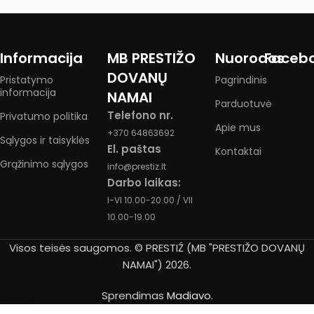
Informacija
MB PRESTIŽO
Nuorodos
Faceb
DOVANŲ
Pristatymo
Pagrindinis
informacija
NAMAI
Parduotuvė
Telefono nr.
Privatumo politika
Apie mus
+370 64863692
Sąlygos ir taisyklės
El. paštas
Kontaktai
Grąžinimo sąlygos
info@prestiz.lt
Darbo laikas:
I-VI 10.00-20.00 / VII
10.00-19.00
Visos teisės saugomos. © PRESTIŹ (MB "PRESTIŽO DOVANŲ
NAMAI") 2026.
Sprendimas
Madiavo.
0