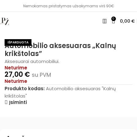
Nemokamas pristatymas užsakymams virš 90€
0
0,00
€
Pradžia
Automobiliui
Aksesuarai automobiliui
IŠPARDUOTA
Automobilio aksesuaras „Kalnų
krikštolas”
Aksesuarai automobiliui.
Neturime
27,00
€
su PVM
Neturime
Produkto kodas:
Automobilio aksesuaras "Kalnų
krikštolas"
Įsiminti