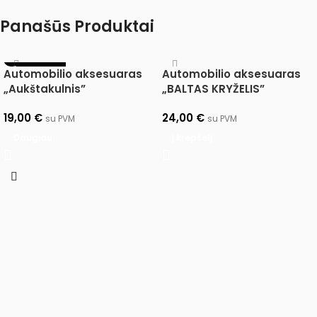
Panašūs Produktai
IŠPARDUOTA
Automobilio aksesuaras
Automobilio aksesuaras
„Aukštakulnis”
„BALTAS KRYŽELIS”
19,00
€
24,00
€
su PVM
su PVM
Daugiau
Į krepšelį