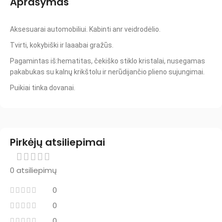
Aprašymas
Aksesuarai automobiliui. Kabinti anr veidrodėlio.
Tvirti, kokybiški ir laaabai gražūs.
Pagamintas iš:hematitas, čekiško stiklo kristalai, nusegamas
pakabukas su kalnų krikštolu ir nerūdijančio plieno sujungimai.
Puikiai tinka dovanai.
Pirkėjų atsiliepimai
0 atsiliepimų
0
0
0