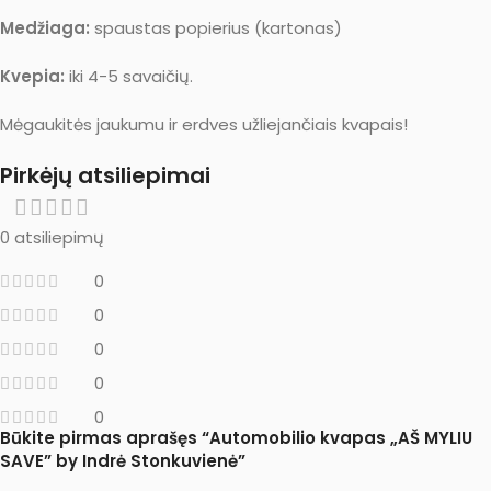
Medžiaga:
spaustas popierius (kartonas)
Kvepia:
iki 4-5 savaičių.
Mėgaukitės jaukumu ir erdves užliejančiais kvapais!
Pirkėjų atsiliepimai
0 atsiliepimų
0
0
0
0
0
Būkite pirmas aprašęs “Automobilio kvapas „AŠ MYLIU
SAVE” by Indrė Stonkuvienė”