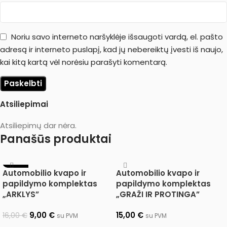
Noriu savo interneto naršyklėje išsaugoti vardą, el. pašto
adresą ir interneto puslapį, kad jų nebereiktų įvesti iš naujo,
kai kitą kartą vėl norėsiu parašyti komentarą.
Atsiliepimai
Atsiliepimų dar nėra.
Panašūs produktai
-44%
Automobilio kvapo ir
Automobilio kvapo ir
papildymo komplektas
papildymo komplektas
„ARKLYS”
„GRAŽI IR PROTINGA”
9,00
€
15,00
€
16,00
€
su PVM
su PVM