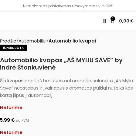
Nemokamas pristatymas užsakymams virš 90€
0
0,00
€
Pradžia
Automobiliui
Automobilio kvapai
IŠPARDUOTA
Automobilio kvapas „AŠ MYLIU SAVE” by
Indrė Stonkuvienė
Šis kvapas papuoš bet kurio automobilio saloną, o „Aš Myliu
Save“ nuostabus ir įvairiapusis aromatas puikiai nuteiks kas
kartą įlipus į automobilį.
Neturime
5,99
€
su PVM
Neturime