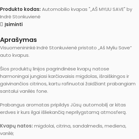
Produkto kodas:
Automobilio kvapas "„AŠ MYLIU SAVE" by
Indrė Stonkuvienė
Įsiminti
Aprašymas
Visuomenininkė Indrė Stonkuvienė pristato „Aš Myliu Save“
auto kvapus.
Šios produktų linijos pagrindinėse kvapų natose
harmoningai jungiasi karčiavaisis migdolas, išraiškingos ir
gaivinančios citrinos, kartu rafinuotai žaidžiant prabangiam
santalui vanilės fone.
Prabangus aromatas pripildys Jūsų automobilį ar kitas
erdves ir kurs ilgai išliekančią neprilygstamą atmosferą.
Kvapų natos:
migdolai, citrina, sandalmedis, mediena,
vanilė;