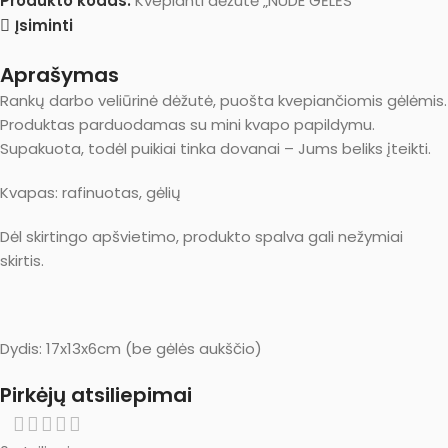
Produkto kodas:
Kvepianti dėžutė „NUDE GĖLĖS"
Įsiminti
Aprašymas
Rankų darbo veliūrinė dėžutė, puošta kvepiančiomis gėlėmis.
Produktas parduodamas su mini kvapo papildymu.
Supakuota, todėl puikiai tinka dovanai – Jums beliks įteikti.
Kvapas: rafinuotas, gėlių
Dėl skirtingo apšvietimo, produkto spalva gali nežymiai
skirtis.
Dydis: 17x13x6cm (be gėlės aukščio)
Pirkėjų atsiliepimai