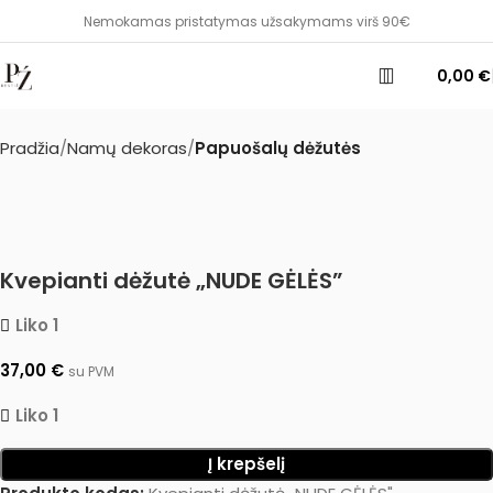
Nemokamas pristatymas užsakymams virš 90€
0,00
€
Pradžia
Namų dekoras
Papuošalų dėžutės
Kvepianti dėžutė „NUDE GĖLĖS”
Liko 1
37,00
€
su PVM
Liko 1
Į krepšelį