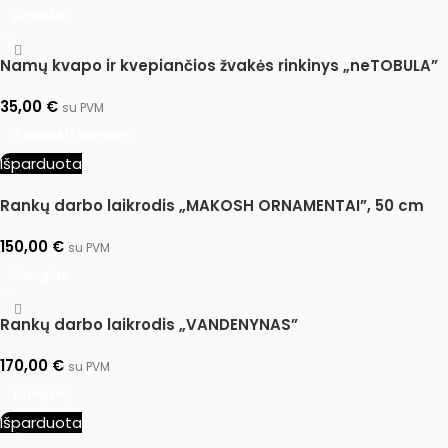
Į krepšelį
Namų kvapo ir kvepiančios žvakės rinkinys „neTOBULA”
35,00
€
su PVM
Pasirinkti savybes
Išparduota
Rankų darbo laikrodis „MAKOSH ORNAMENTAI”, 50 cm
150,00
€
su PVM
Daugiau
Rankų darbo laikrodis „VANDENYNAS”
170,00
€
su PVM
Į krepšelį
Išparduota