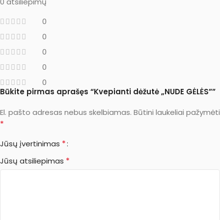
0 atsiliepimų
0
0
0
0
0
Būkite pirmas aprašęs “Kvepianti dėžutė „NUDE GĖLĖS””
El. pašto adresas nebus skelbiamas.
Būtini laukeliai pažymėti
*
*
Jūsų įvertinimas
*
Jūsų atsiliepimas