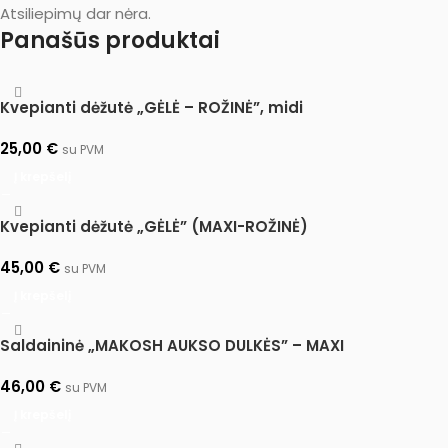
Atsiliepimų dar nėra.
Panašūs produktai
Kvepianti dėžutė „GĖLĖ – ROŽINĖ”, midi
25,00
€
su PVM
Į krepšelį
Kvepianti dėžutė „GĖLĖ” (MAXI-ROŽINĖ)
45,00
€
su PVM
Į krepšelį
Saldaininė „MAKOSH AUKSO DULKĖS” – MAXI
46,00
€
su PVM
Į krepšelį