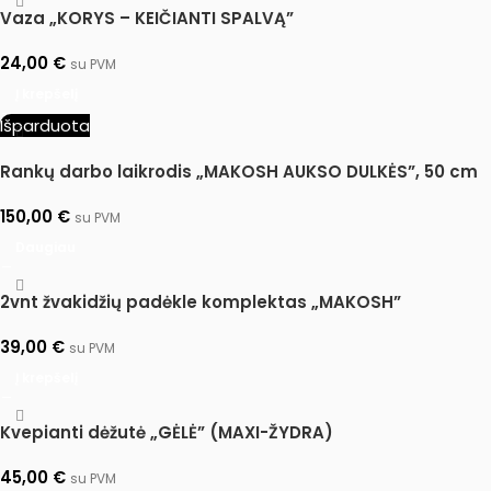
Vaza „KORYS – KEIČIANTI SPALVĄ”
24,00
€
su PVM
Į krepšelį
Išparduota
Rankų darbo laikrodis „MAKOSH AUKSO DULKĖS”, 50 cm
150,00
€
su PVM
Daugiau
2vnt žvakidžių padėkle komplektas „MAKOSH”
39,00
€
su PVM
Į krepšelį
Kvepianti dėžutė „GĖLĖ” (MAXI-ŽYDRA)
45,00
€
su PVM