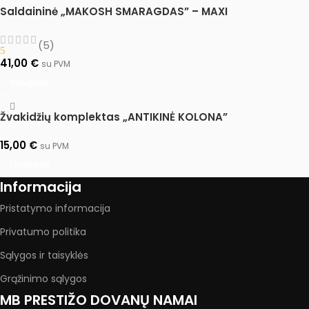
Saldaininė „MAKOSH SMARAGDAS” – MAXI
(5)
5
41,00
€
su PVM
Daugiau
Žvakidžių komplektas „ANTIKINĖ KOLONA”
15,00
€
su PVM
Į krepšelį
Informacija
Pristatymo informacija
Privatumo politika
Sąlygos ir taisyklės
Grąžinimo sąlygos
MB PRESTIŽO DOVANŲ NAMAI