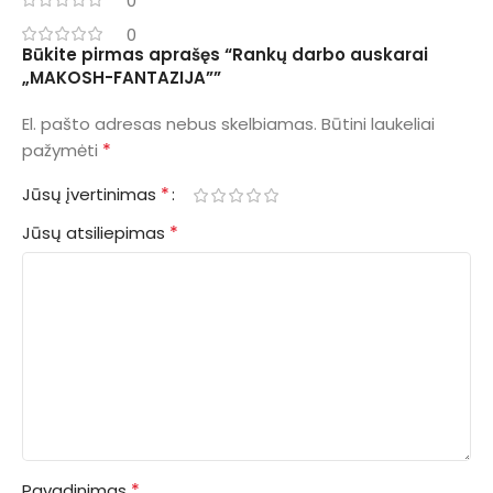
0
0
Būkite pirmas aprašęs “Rankų darbo auskarai
„MAKOSH-FANTAZIJA””
El. pašto adresas nebus skelbiamas.
Būtini laukeliai
*
pažymėti
*
Jūsų įvertinimas
*
Jūsų atsiliepimas
*
Pavadinimas