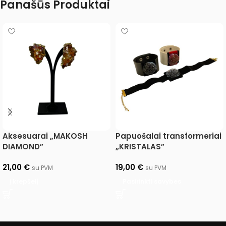
Panašūs Produktai
Aksesuarai „MAKOSH
Papuošalai transformeriai
DIAMOND”
„KRISTALAS”
21,00
€
19,00
€
su PVM
su PVM
Į krepšelį
Pasirinkti savybes