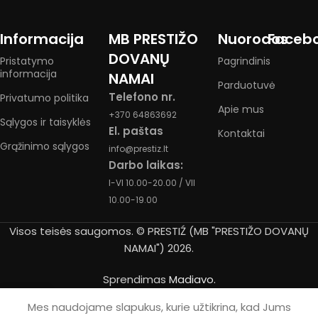
Informacija
MB PRESTIŽO
Nuorodos
Faceb
DOVANŲ
Pristatymo
Pagrindinis
informacija
NAMAI
Parduotuvė
Telefono nr.
Privatumo politika
Apie mus
+370 64863692
Sąlygos ir taisyklės
El. paštas
Kontaktai
Grąžinimo sąlygos
info@prestiz.lt
Darbo laikas:
I-VI 10.00-20.00 / VII
10.00-19.00
Visos teisės saugomos. © PRESTIŹ (MB "PRESTIŽO DOVANŲ
NAMAI") 2026.
Sprendimas
Madiavo.
0
Mes naudojame slapukus, kurie užtikrina, kad Jums
rduotuvė
Krepšelis
Paskyra