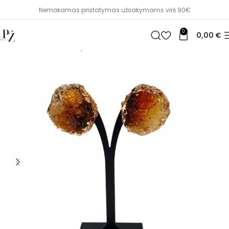
Nemokamas pristatymas užsakymams virš 90€
0
0,00
€
Pradžia
Dovanų idėjos
Aksesuarai