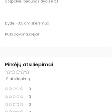
atspalvis, briaunos dydis ir t.t.
Dydis ~3,5 cm skersmuo
Puiki dovana idėja!
Pirkėjų atsiliepimai
0 atsiliepimų
0
0
0