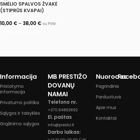
SMĖLIO SPALVOS ŽVAKĖ
(STIPRŪS KVAPAI)
10,00
€
–
38,00
€
su PVM
Pasirinkti savybes
Informacija
MB PRESTIŽO
Nuorodos
Faceb
DOVANŲ
Pristatymo
Pagrindinis
informacija
NAMAI
Parduotuvė
Telefono nr.
Privatumo politika
Apie mus
+370 64863692
Sąlygos ir taisyklės
El. paštas
Kontaktai
Grąžinimo sąlygos
info@prestiz.lt
Darbo laikas:
I-VI 10.00-20.00 / VII