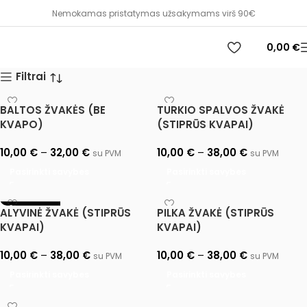
Nemokamas pristatymas užsakymams virš 90€
0,00
€
Filtrai
BALTOS ŽVAKĖS (BE
TURKIO SPALVOS ŽVAKĖ
KVAPO)
(STIPRŪS KVAPAI)
10,00
€
–
32,00
€
10,00
€
–
38,00
€
su PVM
su PVM
Pasirinkti savybes
Pasirinkti savybes
IŠPARDUOTA
ALYVINĖ ŽVAKĖ (STIPRŪS
PILKA ŽVAKĖ (STIPRŪS
KVAPAI)
KVAPAI)
10,00
€
–
38,00
€
10,00
€
–
38,00
€
su PVM
su PVM
Pasirinkti savybes
Pasirinkti savybes