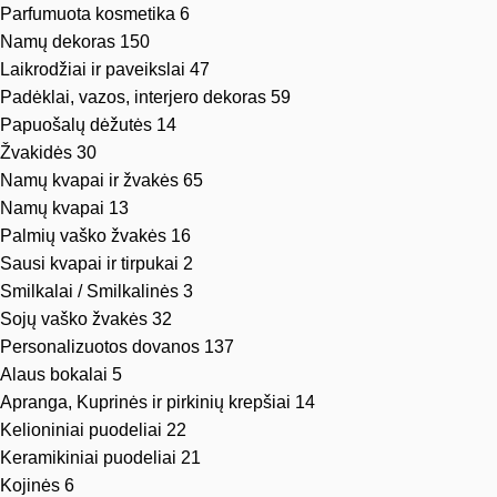
Parfumuota kosmetika
6
Namų dekoras
150
Laikrodžiai ir paveikslai
47
Padėklai, vazos, interjero dekoras
59
Papuošalų dėžutės
14
Žvakidės
30
Namų kvapai ir žvakės
65
Namų kvapai
13
Palmių vaško žvakės
16
Sausi kvapai ir tirpukai
2
Smilkalai / Smilkalinės
3
Sojų vaško žvakės
32
Personalizuotos dovanos
137
Alaus bokalai
5
Apranga, Kuprinės ir pirkinių krepšiai
14
Kelioniniai puodeliai
22
Keramikiniai puodeliai
21
Kojinės
6