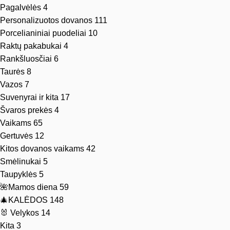
Pagalvėlės
4
Personalizuotos dovanos
111
Porcelianiniai puodeliai
10
Raktų pakabukai
4
Rankšluosčiai
6
Taurės
8
Vazos
7
Suvenyrai ir kita
17
Švaros prekės
4
Vaikams
65
Gertuvės
12
Kitos dovanos vaikams
42
Smėlinukai
5
Taupyklės
5
🌺Mamos diena
59
🎄KALĖDOS
148
🐰 Velykos
14
Kita
3