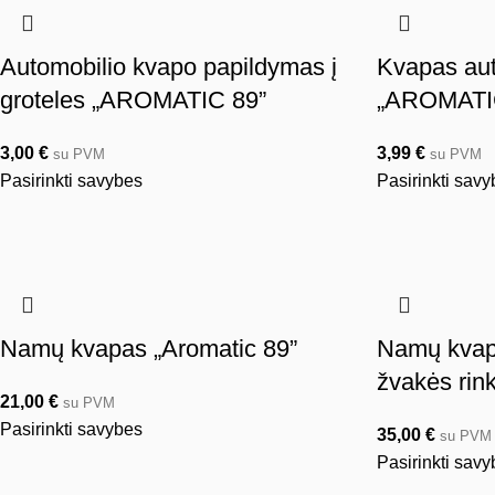
Automobilio kvapo papildymas į
Kvapas aut
groteles „AROMATIC 89”
„AROMATI
3,00
€
3,99
€
su PVM
su PVM
Pasirinkti savybes
Pasirinkti sav
Namų kvapas „Aromatic 89”
Namų kvapo
žvakės ri
21,00
€
su PVM
Pasirinkti savybes
35,00
€
su PVM
Pasirinkti sav