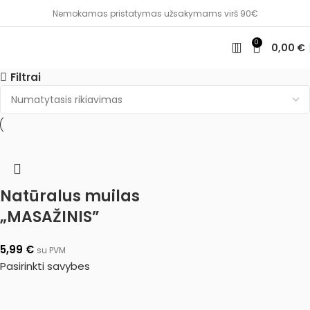
Nemokamas pristatymas užsakymams virš 90€
0
0,00
€
Filtrai
Natūralus muilas
„MASAŽINIS”
5,99
€
su PVM
Pasirinkti savybes