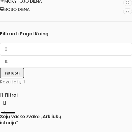
💐MOKYTOJO DIENA
22
💻BOSO DIENA
22
Filtruoti Pagal Kainą
Filtruoti
Rezultatų: 1
Filtrai
-44%
Sojų vaško žvakė „Arkliukų
istorija”