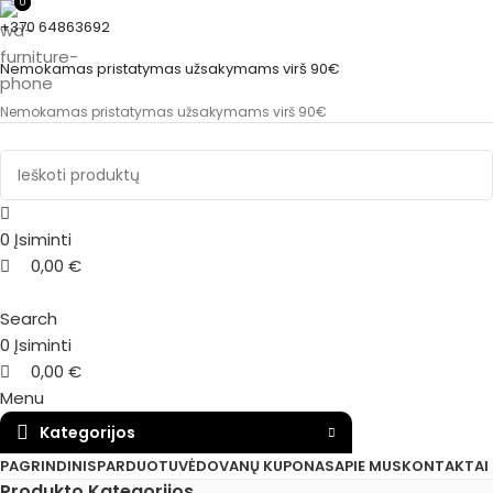
0
0
+370 64863692
Nemokamas pristatymas užsakymams virš 90€
Nemokamas pristatymas užsakymams virš 90€
0
Įsiminti
0,00
€
Search
0
Įsiminti
0,00
€
Menu
Kategorijos
PAGRINDINIS
PARDUOTUVĖ
DOVANŲ KUPONAS
APIE MUS
KONTAKTAI
Produkto Kategorijos