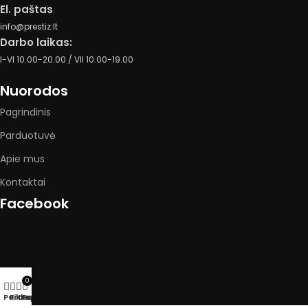
El. paštas
info@prestiz.lt
Darbo laikas:
I-VI 10.00-20.00 / VII 10.00-19.00
Nuorodos
Pagrindinis
Parduotuvė
Apie mus
Kontaktai
Facebook
0
Parduotuvė
Filtrai
Krepšelis
Paskyra