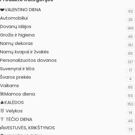
❤️VALENTINO DIENA
63
Automobiliui
35
Dovanų idėjos
189
Grožis ir higiena
45
Namų dekoras
151
Namų kvapai ir žvakės
65
Personalizuotos dovanos
137
Suvenyrai ir kita
17
Švaros prekės
4
Vaikams
65
🌺Mamos diena
59
🎄KALĖDOS
150
🐰 Velykos
14
👔 TĖČIO DIENA
45
👼VESTUVĖS, KRIKŠTYNOS
73