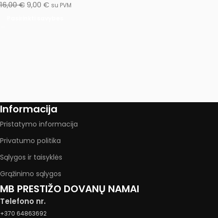
16,00
€
9,00
€
su PVM
Pasirinkti savybes
Informacija
Pristatymo informacija
Privatumo politika
Sąlygos ir taisyklės
Grąžinimo sąlygos
MB PRESTIŽO DOVANŲ NAMAI
Telefono nr.
+370 64863692