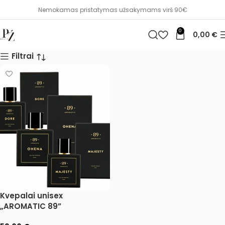
Nemokamas pristatymas užsakymams virš 90€
0
0,00
€
Filtrai
Kvepalai unisex
„AROMATIC 89”