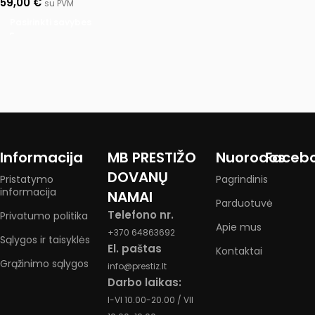
59,00
€
su PVM
Pasirinkti savybes
Informacija
MB PRESTIŽO
Nuorodos
Faceb
DOVANŲ
Pristatymo
Pagrindinis
informacija
NAMAI
Parduotuvė
Telefono nr.
Privatumo politika
Apie mus
+370 64863692
Sąlygos ir taisyklės
El. paštas
Kontaktai
Grąžinimo sąlygos
info@prestiz.lt
Darbo laikas:
I-VI 10.00-20.00 / VII