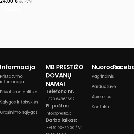
24,00
€
su PVM
Į krepšelį
Informacija
MB PRESTIŽO
Nuorodos
Faceb
DOVANŲ
Pristatymo
Pagrindinis
informacija
NAMAI
Parduotuvė
Telefono nr.
Privatumo politika
Apie mus
+370 64863692
Sąlygos ir taisyklės
El. paštas
Kontaktai
Grąžinimo sąlygos
info@prestiz.lt
Darbo laikas:
I-VI 10.00-20.00 / VII