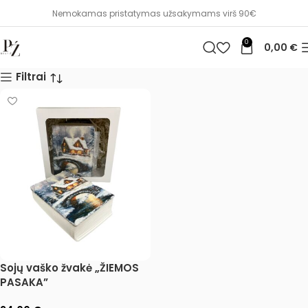
Nemokamas pristatymas užsakymams virš 90€
0
0,00
€
Filtrai
Sojų vaško žvakė „ŽIEMOS
PASAKA”