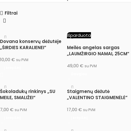
Filtrai
Išparduota
Dovana konservų dėžutėje
„ŠIRDIES KARALIENEI”
Meilės angelas sargas
„LAUMŽIRGIO NAMAI, 25CM”
10,00
€
su PVM
49,00
€
su PVM
Į krepšelį
Daugiau
Šokoladukų rinkinys „SU
Staigmenų dėžutė
MEILE, SMALIŽEI“
„VALENTINO STAIGMENĖLĖ”
7,00
€
17,00
€
su PVM
su PVM
Į krepšelį
Į krepšelį