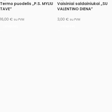
Termo puodelis „P.S. MYLIU
Vaisiniai saldainiukai „SU
TAVE”
VALENTINO DIENA”
16,00
€
3,00
€
su PVM
su PVM
Į krepšelį
Į krepšelį