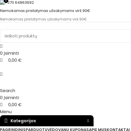
0
0
+370 64863692
Nemokamas pristatymas užsakymams virš 90€
Nemokamas pristatymas užsakymams virš 90€
0
Įsiminti
0,00
€
Search
0
Įsiminti
0,00
€
Menu
Kategorijos
PAGRINDINIS
PARDUOTUVĖ
DOVANŲ KUPONAS
APIE MUS
KONTAKTAI