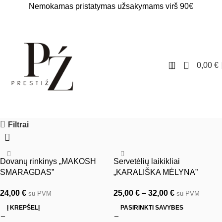
Nemokamas pristatymas užsakymams virš 90€
0
0,00
€
Filtrai
Dovanų rinkinys „MAKOSH
Servetėlių laikikliai
SMARAGDAS”
„KARALIŠKA MĖLYNA”
24,00
€
25,00
€
–
32,00
€
su PVM
su PVM
Į KREPŠELĮ
PASIRINKTI SAVYBES