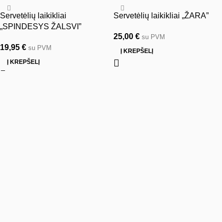
Servetėlių laikikliai
Servetėlių laikikliai „ŽARA”
„SPINDESYS ŽALSVI”
25,00
€
su PVM
19,95
€
su PVM
Į KREPŠELĮ
Į KREPŠELĮ