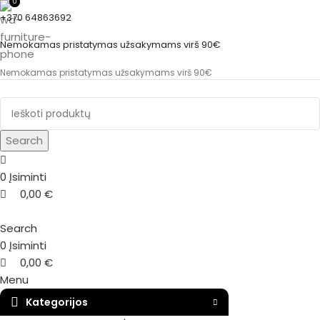
0
0
+370 64863692
Nemokamas pristatymas užsakymams virš 90€
Nemokamas pristatymas užsakymams virš 90€
Search
0
Įsiminti
0,00
€
Search
0
Įsiminti
0,00
€
Menu
Kategorijos