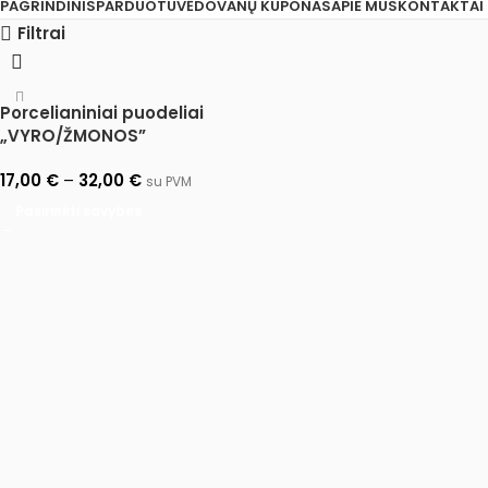
PAGRINDINIS
PARDUOTUVĖ
DOVANŲ KUPONAS
APIE MUS
KONTAKTAI
Filtrai
Porcelianiniai puodeliai
„VYRO/ŽMONOS”
17,00
€
–
32,00
€
su PVM
Pasirinkti savybes