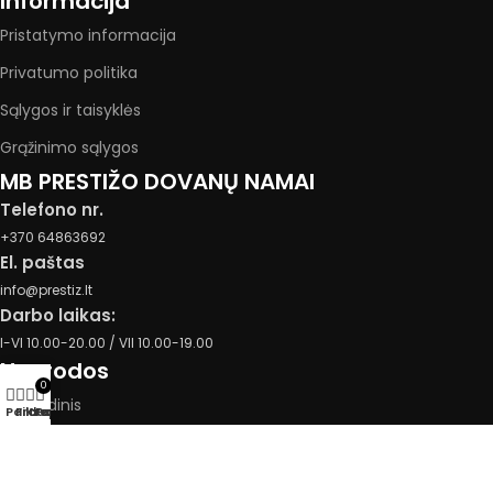
Informacija
Pristatymo informacija
Privatumo politika
Sąlygos ir taisyklės
Grąžinimo sąlygos
MB PRESTIŽO DOVANŲ NAMAI
Telefono nr.
+370 64863692
El. paštas
info@prestiz.lt
Darbo laikas:
I-VI 10.00-20.00 / VII 10.00-19.00
Nuorodos
0
Pagrindinis
Parduotuvė
Filtrai
Krepšelis
Paskyra
Parduotuvė
Apie mus