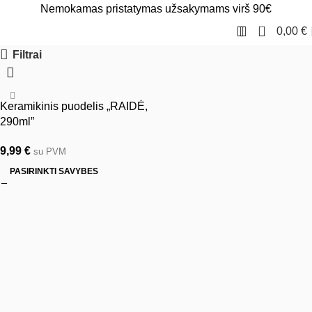
Nemokamas pristatymas užsakymams virš 90€
0
0,00
€
Filtrai
Keramikinis puodelis „RAIDĖ,
290ml”
9,99
€
su PVM
PASIRINKTI SAVYBES