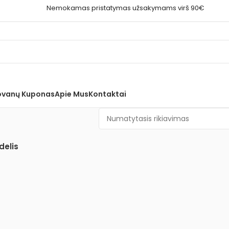
Nemokamas pristatymas užsakymams virš 90€
vanų Kuponas
Apie Mus
Kontaktai
delis