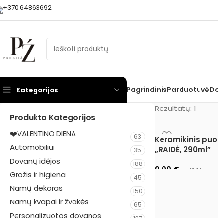
+370 64863692
Pagrindinis
Parduotuvė
Do
Kategorijos
Rezultatų: 1
Produkto Kategorijos
❤️VALENTINO DIENA
63
Keramikinis puo
Automobiliui
„RAIDĖ, 290ml”
35
Dovanų idėjos
188
9,99
€
su PVM
Grožis ir higiena
45
Pasirinkti savybes
Namų dekoras
150
Namų kvapai ir žvakės
65
Personalizuotos dovanos