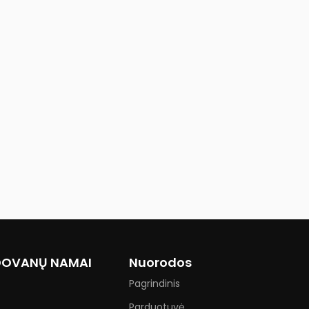
 DOVANŲ NAMAI
Nuorodos
Pagrindinis
Parduotuvė