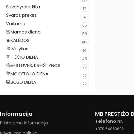
137
Suvenyrai ir kita
17
Švaros prekės
4
Vaikams
65
🌺Mamos diena
59
🎄KALĖDOS
149
🐰 Velykos
14
👔 TĖČIO DIENA
45
👼VESTUVĖS, KRIKŠTYNOS
73
💐MOKYTOJO DIENA
22
💻BOSO DIENA
22
Informacija
MB PRESTIŽO
Telefono nr.
Pristatymo informacija
+370 64863692
Privatumo politika