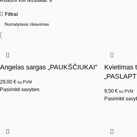
Rodomi visi rezultatai: 9
Filtrai
Angelas sargas „PAUKŠČIUKAI”
Kvietimas t
„PASLAPT
29,00
€
su PVM
Pasirinkti savybes
9,50
€
su PVM
Pasirinkti sav