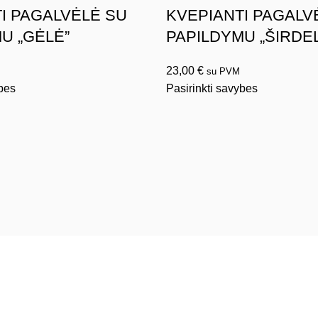
I PAGALVĖLĖ SU
KVEPIANTI PAGALV
U „GĖLĖ”
PAPILDYMU „ŠIRDE
23,00
€
su PVM
ybes
Pasirinkti savybes