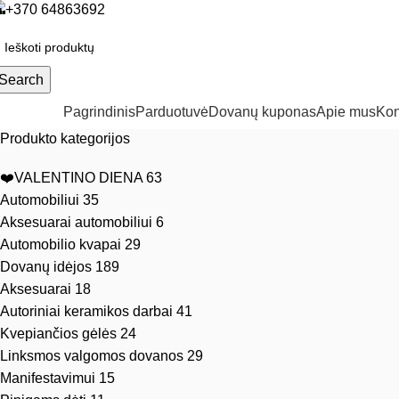
+370 64863692
Search
ategorijos
Pagrindinis
Parduotuvė
Dovanų kuponas
Apie mus
Kon
Produkto kategorijos
❤️VALENTINO DIENA
63
Automobiliui
35
Aksesuarai automobiliui
6
Automobilio kvapai
29
Dovanų idėjos
189
Aksesuarai
18
Autoriniai keramikos darbai
41
Kvepiančios gėlės
24
Linksmos valgomos dovanos
29
Manifestavimui
15