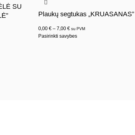
ĖLĖ SU
Plaukų segtukas „KRUASANAS”
LĖ”
0,00
€
–
7,00
€
su PVM
Pasirinkti savybes