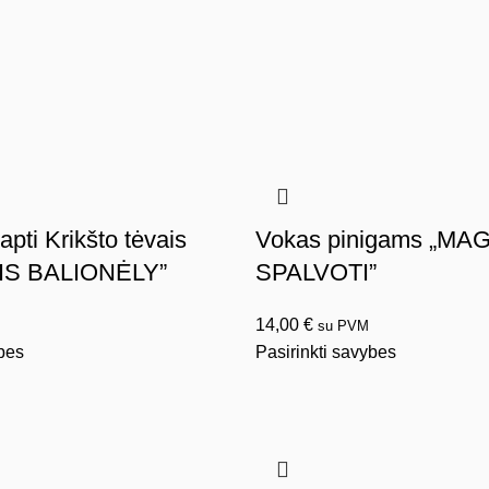
apti Krikšto tėvais
Vokas pinigams „MA
IS BALIONĖLY”
SPALVOTI”
14,00
€
su PVM
ybes
Pasirinkti savybes