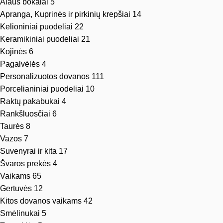
Alaus bokalai
5
Apranga, Kuprinės ir pirkinių krepšiai
14
Kelioniniai puodeliai
22
Keramikiniai puodeliai
21
Kojinės
6
Pagalvėlės
4
Personalizuotos dovanos
111
Porcelianiniai puodeliai
10
Raktų pakabukai
4
Rankšluosčiai
6
Taurės
8
Vazos
7
Suvenyrai ir kita
17
Švaros prekės
4
Vaikams
65
Gertuvės
12
Kitos dovanos vaikams
42
Smėlinukai
5