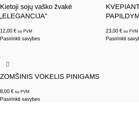
Kietoji sojų vaško žvakė
KVEPIANT
„ELEGANCIJA”
PAPILDYM
12,00
€
23,00
€
su PVM
su PVM
Pasirinkti savybes
Pasirinkti sav
ZOMŠINIS VOKELIS PINIGAMS
8,00
€
su PVM
Pasirinkti savybes
Informacija
Pristatymo informacija
Privatumo politika