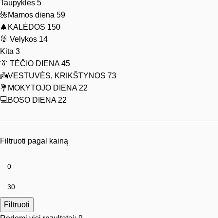
Taupyklės
5
🌺Mamos diena
59
🎄KALĖDOS
150
🐰 Velykos
14
Kita
3
👔 TĖČIO DIENA
45
👼VESTUVĖS, KRIKŠTYNOS
73
💐MOKYTOJO DIENA
22
💻BOSO DIENA
22
Filtruoti pagal kainą
Filtruoti