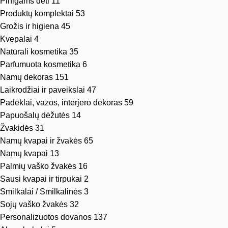
Pinigams dėti
11
Produktų komplektai
53
Grožis ir higiena
45
Kvepalai
4
Natūrali kosmetika
35
Parfumuota kosmetika
6
Namų dekoras
151
Laikrodžiai ir paveikslai
47
Padėklai, vazos, interjero dekoras
59
Papuošalų dėžutės
14
Žvakidės
31
Namų kvapai ir žvakės
65
Namų kvapai
13
Palmių vaško žvakės
16
Sausi kvapai ir tirpukai
2
Smilkalai / Smilkalinės
3
Sojų vaško žvakės
32
Personalizuotos dovanos
137