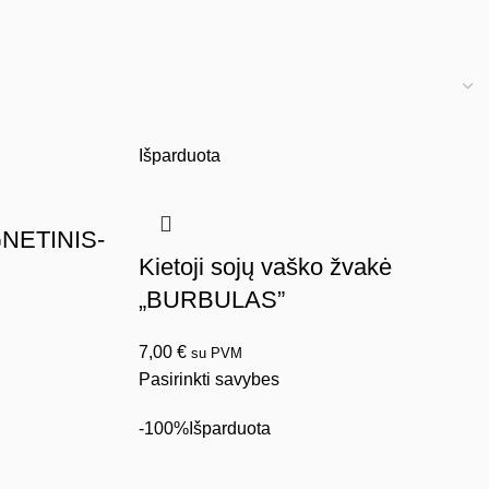
Išparduota
GNETINIS-
Kietoji sojų vaško žvakė
„BURBULAS”
7,00
€
su PVM
Pasirinkti savybes
-100%
Išparduota