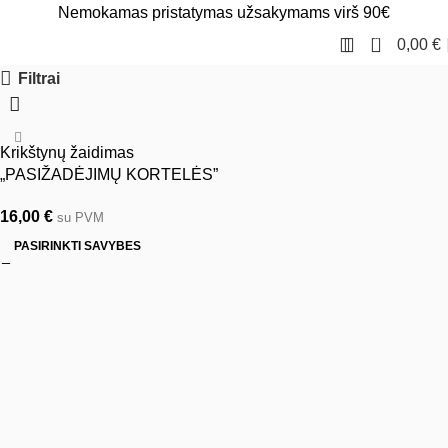
Nemokamas pristatymas užsakymams virš 90€
0
0,00
€
Filtrai
Krikštynų žaidimas
„PASIŽADĖJIMŲ KORTELĖS”
16,00
€
su PVM
PASIRINKTI SAVYBES