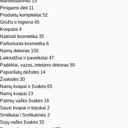
Manifestavimui
15
Pinigams dėti
11
Produktų komplektai
52
Grožis ir higiena
45
Kvepalai
4
Natūrali kosmetika
35
Parfumuota kosmetika
6
Namų dekoras
150
Laikrodžiai ir paveikslai
47
Padėklai, vazos, interjero dekoras
59
Papuošalų dėžutės
14
Žvakidės
30
Namų kvapai ir žvakės
65
Namų kvapai
13
Palmių vaško žvakės
16
Sausi kvapai ir tirpukai
2
Smilkalai / Smilkalinės
3
Sojų vaško žvakės
32