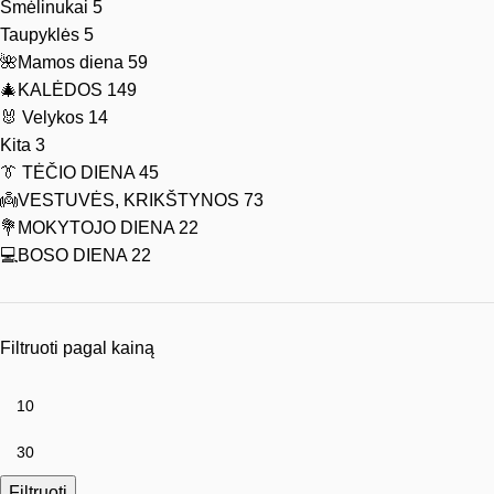
Smėlinukai
5
Taupyklės
5
🌺Mamos diena
59
🎄KALĖDOS
149
🐰 Velykos
14
Kita
3
👔 TĖČIO DIENA
45
👼VESTUVĖS, KRIKŠTYNOS
73
💐MOKYTOJO DIENA
22
💻BOSO DIENA
22
Filtruoti pagal kainą
Filtruoti