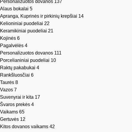
Personalizuotos dovanos
137
Alaus bokalai
5
Apranga, Kuprinės ir pirkinių krepšiai
14
Kelioniniai puodeliai
22
Keramikiniai puodeliai
21
Kojinės
6
Pagalvėlės
4
Personalizuotos dovanos
111
Porcelianiniai puodeliai
10
Raktų pakabukai
4
Rankšluosčiai
6
Taurės
8
Vazos
7
Suvenyrai ir kita
17
Švaros prekės
4
Vaikams
65
Gertuvės
12
Kitos dovanos vaikams
42