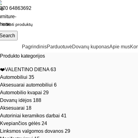
370 64863692
Search
ategorijos
Pagrindinis
Parduotuvė
Dovanų kuponas
Apie mus
Kon
Produkto kategorijos
❤️VALENTINO DIENA
63
Automobiliui
35
Aksesuarai automobiliui
6
Automobilio kvapai
29
Dovanų idėjos
188
Aksesuarai
18
Autoriniai keramikos darbai
41
Kvepiančios gėlės
24
Linksmos valgomos dovanos
29