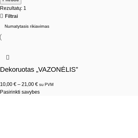
Rezultatų: 1
Filtrai
Dekoruotas „VAZONĖLIS”
10,00
€
–
21,00
€
su PVM
Pasirinkti savybes
Informacija
Pristatymo informacija
Privatumo politika
Sąlygos ir taisyklės