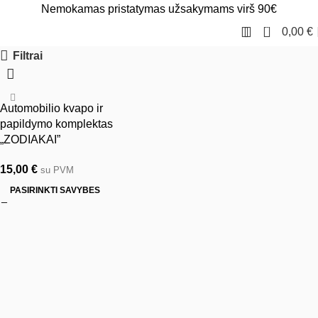
Nemokamas pristatymas užsakymams virš 90€
0
0,00
€
Filtrai
Automobilio kvapo ir
papildymo komplektas
„ZODIAKAI”
15,00
€
su PVM
PASIRINKTI SAVYBES