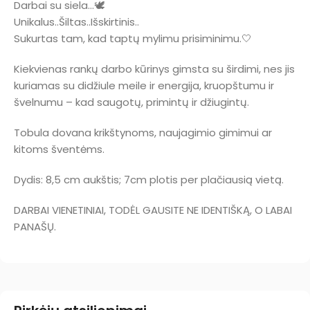
Darbai su siela…🕊️
Unikalus..Šiltas..Išskirtinis..
Sukurtas tam, kad taptų mylimu prisiminimu.🤍
Kiekvienas rankų darbo kūrinys gimsta su širdimi, nes jis
kuriamas su didžiule meile ir energija, kruopštumu ir
švelnumu – kad saugotų, primintų ir džiugintų.
Tobula dovana krikštynoms, naujagimio gimimui ar
kitoms šventėms.
Dydis: 8,5 cm aukštis; 7cm plotis per plačiausią vietą.
DARBAI VIENETINIAI, TODĖL GAUSITE NE IDENTIŠKĄ, O LABAI
PANAŠŲ.