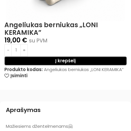
Angeliukas berniukas „LONI
KERAMIKA”
19,00
€
su PVM
Į krepšelį
Produkto kodas:
Angeliukas berniukas „LONI KERAMIKA”
Įsiminti
Aprašymas
Mažiesiems džentelmenams🤗