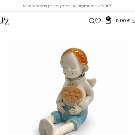
Nemokamas pristatymas užsakymams virš 90€
0
0,00
€
Pradžia
Vaikams
Kitos dovanos vaikams