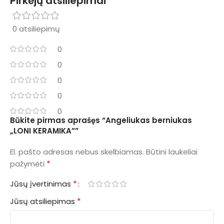
Pirkėjų atsiliepimai
0 atsiliepimų
0
0
0
0
0
Būkite pirmas aprašęs “Angeliukas berniukas
„LONI KERAMIKA””
El. pašto adresas nebus skelbiamas.
Būtini laukeliai
*
pažymėti
*
Jūsų įvertinimas
*
Jūsų atsiliepimas