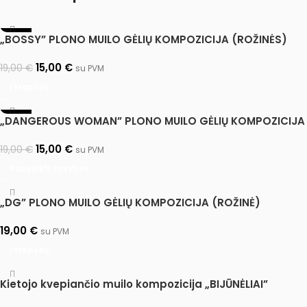
-21%
„BOSSY” PLONO MUILO GĖLIŲ KOMPOZICIJA (ROŽINĖS)
15,00
€
19,00
€
su PVM
Į krepšelį
-21%
„DANGEROUS WOMAN” PLONO MUILO GĖLIŲ KOMPOZICIJA
15,00
€
19,00
€
su PVM
Pasirinkti savybes
„DG” PLONO MUILO GĖLIŲ KOMPOZICIJA (ROŽINĖ)
19,00
€
su PVM
Į krepšelį
Kietojo kvepiančio muilo kompozicija „BIJŪNĖLIAI”