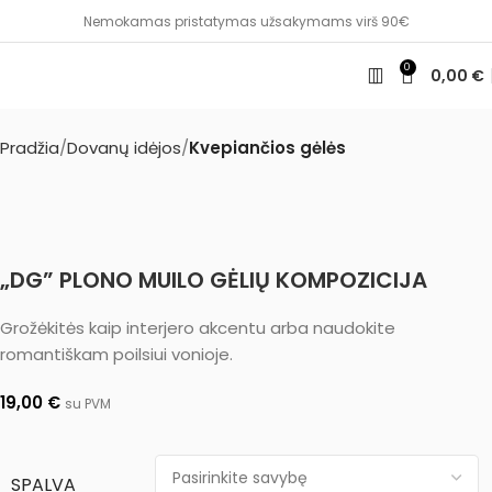
Nemokamas pristatymas užsakymams virš 90€
0
0,00
€
Pradžia
Dovanų idėjos
Kvepiančios gėlės
„DG” PLONO MUILO GĖLIŲ KOMPOZICIJA
Grožėkitės kaip interjero akcentu arba naudokite
romantiškam poilsiui vonioje.
19,00
€
su PVM
SPALVA