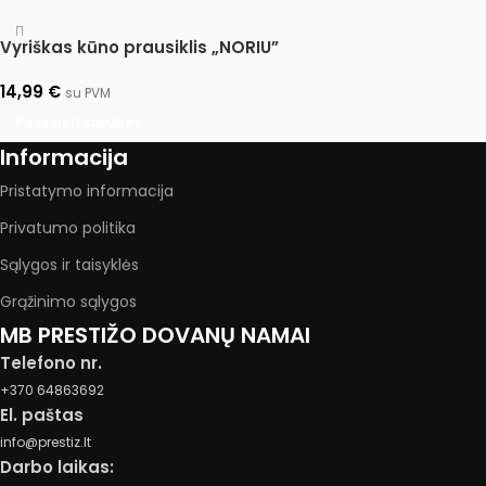
Vyriškas kūno prausiklis „NORIU”
14,99
€
su PVM
Pasirinkti savybes
Informacija
Pristatymo informacija
Privatumo politika
Sąlygos ir taisyklės
Grąžinimo sąlygos
MB PRESTIŽO DOVANŲ NAMAI
Telefono nr.
+370 64863692
El. paštas
info@prestiz.lt
Darbo laikas: