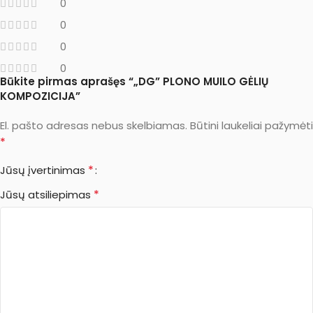
0
0
0
0
Būkite pirmas aprašęs “„DG” PLONO MUILO GĖLIŲ
KOMPOZICIJA”
El. pašto adresas nebus skelbiamas.
Būtini laukeliai pažymėti
*
*
Jūsų įvertinimas
*
Jūsų atsiliepimas