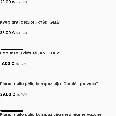
23,00
€
su PVM
Į krepšelį
Kvepianti dėžutė „RYŠKI GĖLĖ”
35,00
€
su PVM
Į krepšelį
IŠPARDUOTA
Papuošalų dėžutė „ANGELAS”
18,00
€
su PVM
Daugiau
Plono muilo gėlių kompozicija „Didelė spalvota”
39,00
€
su PVM
Į krepšelį
IŠPARDUOTA
Plono muilo gėlių kompozicija mediniame vazone