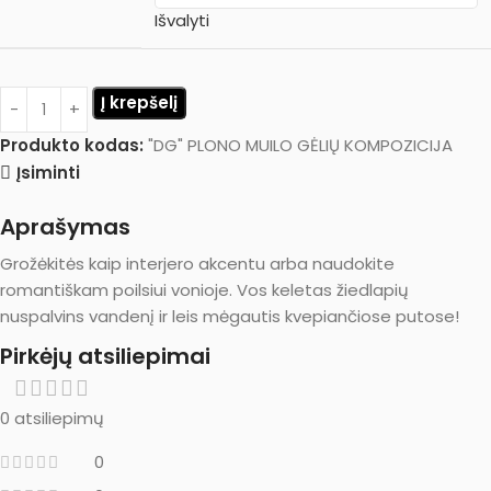
Išvalyti
Į krepšelį
Produkto kodas:
"DG" PLONO MUILO GĖLIŲ KOMPOZICIJA
Įsiminti
Aprašymas
G
rožėkitės kaip interjero akcentu arba naudokite
romantiškam poilsiui vonioje. Vos keletas žiedlapių
nuspalvins vandenį ir leis mėgautis kvepiančiose putose!
Pirkėjų atsiliepimai
0 atsiliepimų
0