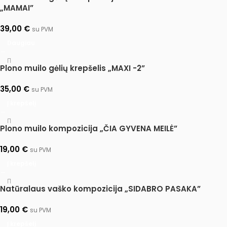
„MAMAI”
39,00
€
su PVM
Daugiau
Plono muilo gėlių krepšelis „MAXI -2”
35,00
€
su PVM
Į krepšelį
Plono muilo kompozicija „ČIA GYVENA MEILĖ”
19,00
€
su PVM
Į krepšelį
Natūralaus vaško kompozicija „SIDABRO PASAKA”
19,00
€
su PVM
Į krepšelį