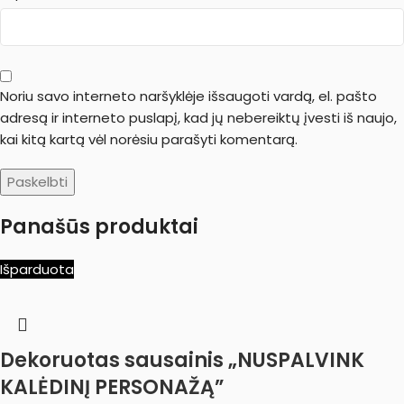
Noriu savo interneto naršyklėje išsaugoti vardą, el. pašto
adresą ir interneto puslapį, kad jų nebereiktų įvesti iš naujo,
kai kitą kartą vėl norėsiu parašyti komentarą.
Panašūs produktai
Išparduota
Dekoruotas sausainis „NUSPALVINK
KALĖDINĮ PERSONAŽĄ”