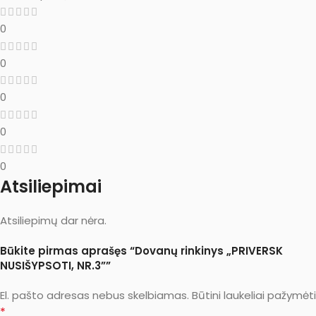
0
0
0
0
0
Atsiliepimai
Atsiliepimų dar nėra.
Būkite pirmas aprašęs “Dovanų rinkinys „PRIVERSK
NUSIŠYPSOTI, NR.3””
El. pašto adresas nebus skelbiamas.
Būtini laukeliai pažymėti
*