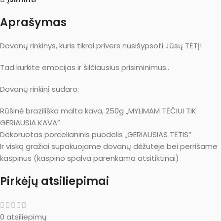
Aprašymas
Dovanų rinkinys, kuris tikrai privers nusišypsoti Jūsų TĖTĮ!
Tad kurkite emocijas ir šilčiausius prisiminimus..
Dovanų rinkinį sudaro:
Rūšinė braziliška malta kava, 250g „MYLIMAM TĖČIUI TIK
GERIAUSIA KAVA”
Dekoruotas porcelianinis puodelis „GERIAUSIAS TĖTIS”
Ir viską gražiai supakuojame dovanų dėžutėje bei perrišame
kaspinus (kaspino spalva parenkama atsitiktinai)
Pirkėjų atsiliepimai
0 atsiliepimų