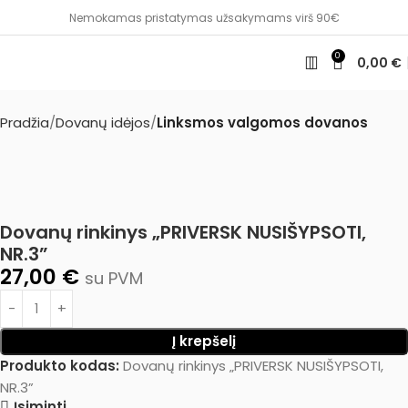
Nemokamas pristatymas užsakymams virš 90€
0
0,00
€
Pradžia
Dovanų idėjos
Linksmos valgomos dovanos
Dovanų rinkinys „PRIVERSK NUSIŠYPSOTI,
NR.3”
27,00
€
su PVM
Į krepšelį
Produkto kodas:
Dovanų rinkinys „PRIVERSK NUSIŠYPSOTI,
NR.3”
Įsiminti