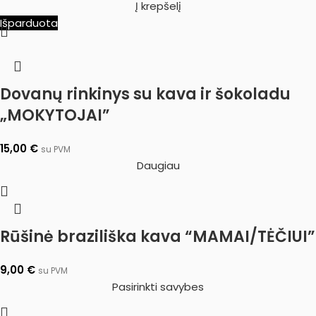
Į krepšelį
Išparduota
Dovanų rinkinys su kava ir šokoladu
„MOKYTOJAI”
15,00
€
su PVM
Daugiau
Rūšinė braziliška kava “MAMAI/TĖČIUI”
9,00
€
su PVM
Pasirinkti savybes