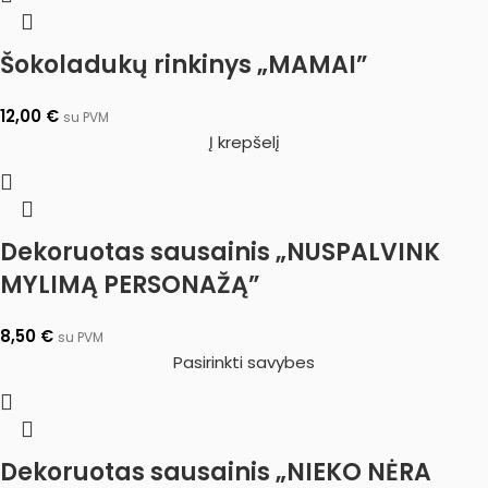
Šokoladukų rinkinys „MAMAI”
12,00
€
su PVM
Į krepšelį
Dekoruotas sausainis „NUSPALVINK
MYLIMĄ PERSONAŽĄ”
8,50
€
su PVM
Pasirinkti savybes
Dekoruotas sausainis „NIEKO NĖRA