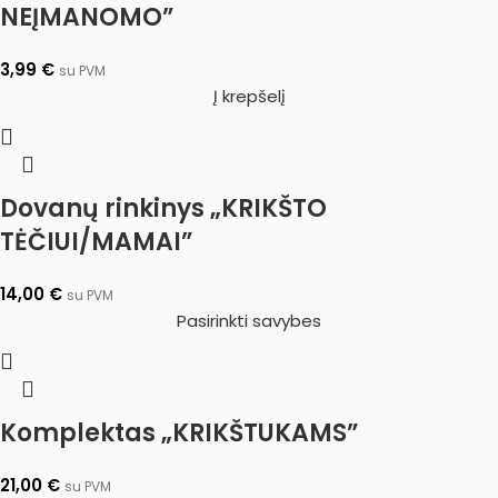
NEĮMANOMO”
3,99
€
su PVM
Į krepšelį
Dovanų rinkinys „KRIKŠTO
TĖČIUI/MAMAI”
14,00
€
su PVM
Pasirinkti savybes
Komplektas „KRIKŠTUKAMS”
21,00
€
su PVM