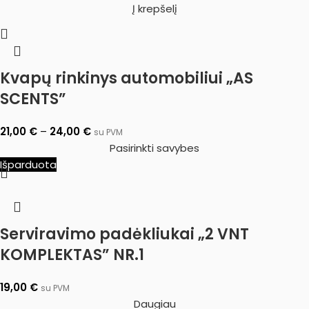
Į krepšelį
Kvapų rinkinys automobiliui „AS
SCENTS”
21,00
€
–
24,00
€
su PVM
Pasirinkti savybes
Išparduota
Serviravimo padėkliukai „2 VNT
KOMPLEKTAS” NR.1
19,00
€
su PVM
Daugiau