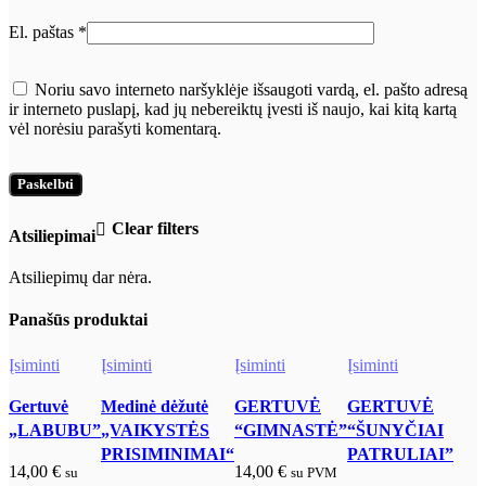
El. paštas
*
Noriu savo interneto naršyklėje išsaugoti vardą, el. pašto adresą
ir interneto puslapį, kad jų nebereiktų įvesti iš naujo, kai kitą kartą
vėl norėsiu parašyti komentarą.
Clear filters
Atsiliepimai
Atsiliepimų dar nėra.
Panašūs produktai
Įsiminti
Įsiminti
Įsiminti
Įsiminti
Į
Gertuvė
Medinė dėžutė
GERTUVĖ
GERTUVĖ
„LABUBU”
„VAIKYSTĖS
“GIMNASTĖ”
“ŠUNYČIAI
PRISIMINIMAI“
PATRULIAI”
14,00
€
14,00
€
su
su PVM