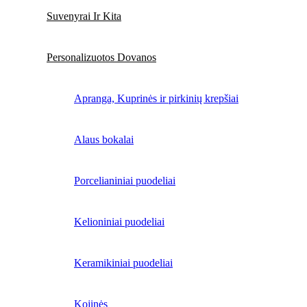
Suvenyrai Ir Kita
Personalizuotos Dovanos
Apranga, Kuprinės ir pirkinių krepšiai
Alaus bokalai
Porcelianiniai puodeliai
Kelioniniai puodeliai
Keramikiniai puodeliai
Kojinės