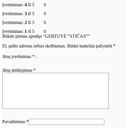
Įvertinimas:
4
iš 5
0
Įvertinimas:
3
iš 5
0
Įvertinimas:
2
iš 5
0
Įvertinimas:
1
iš 5
0
Būkite pirmas aprašęs “GERTUVĖ “STIČAS””
El. pašto adresas nebus skelbiamas.
Būtini laukeliai pažymėti
*
Jūsų įvertinimas
*
Jūsų atsiliepimas
*
Pavadinimas
*