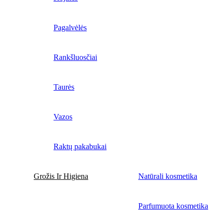
Pagalvėlės
Rankšluosčiai
Taurės
Vazos
Raktų pakabukai
Grožis Ir Higiena
Natūrali kosmetika
Parfumuota kosmetika