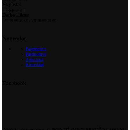
El. paštas
info@prestiz.lt
Darbo laikas:
I-VI 10.00-20.00 / VII 10.00-19.00
Nuorodos
Pagrindinis
Parduotuvė
Apie mus
Kontaktai
Facebook
Visos teisės saugomos. © PRESTIŹ (MB "PRESTIŽO DOVANŲ