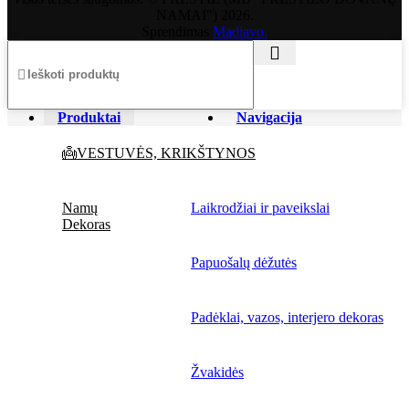
NAMAI") 2026.
Sprendimas
Madiavo.
Produktai
Navigacija
👼VESTUVĖS, KRIKŠTYNOS
Namų
Laikrodžiai ir paveikslai
Dekoras
Papuošalų dėžutės
Padėklai, vazos, interjero dekoras
Žvakidės