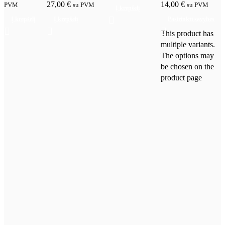
27,00
€
14,00
€
PVM
su PVM
su PVM
Į krepšelį
Į krepšelį
Į krepšelį
Pasirinkti savybes
This product has
multiple variants.
The options may
be chosen on the
product page