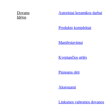
Dovanų
Autoriniai keramikos darbai
Idėjos
Produktų komplektai
Manifestavimui
Kvepiančios gėlės
Pinigams dėti
Aksesuarai
Linksmos valgomos dovanos