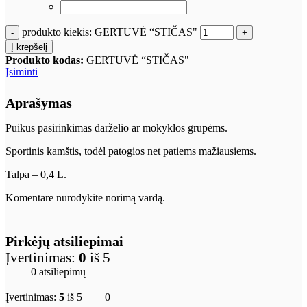
produkto kiekis: GERTUVĖ “STIČAS"
Į krepšelį
Produkto kodas:
GERTUVĖ “STIČAS"
Įsiminti
Aprašymas
Puikus pasirinkimas darželio ar mokyklos grupėms.
Sportinis kamštis, todėl patogios net patiems mažiausiems.
Talpa – 0,4 L.
Komentare nurodykite norimą vardą.
Pirkėjų atsiliepimai
Įvertinimas:
0
iš 5
0 atsiliepimų
Įvertinimas:
5
iš 5
0