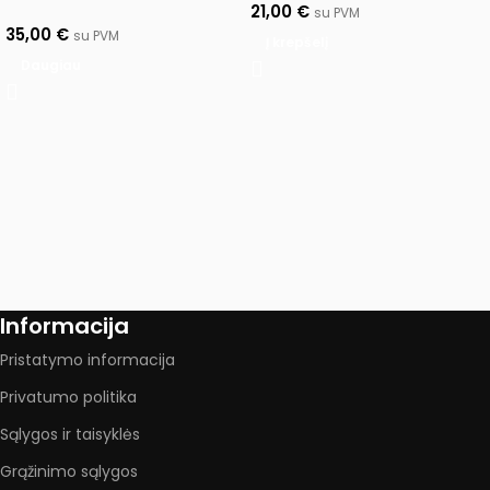
21,00
€
su PVM
35,00
€
su PVM
Į krepšelį
Daugiau
Informacija
Pristatymo informacija
Privatumo politika
Sąlygos ir taisyklės
Grąžinimo sąlygos