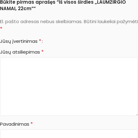
Būkite pirmas aprašęs “Iš visos širdies „LAUMŽIRGIO
NAMAI, 22cm””
El. pašto adresas nebus skelbiamas.
Būtini laukeliai pažymėti
*
*
Jūsų įvertinimas
*
Jūsų atsiliepimas
*
Pavadinimas