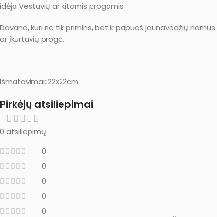
idėja Vestuvių ar kitomis progomis.
Dovana, kuri ne tik primins, bet ir papuoš jaunavedžių namus
ar įkurtuvių proga.
Išmatavimai: 22x22cm
Pirkėjų atsiliepimai
0 atsiliepimų
0
0
0
0
0