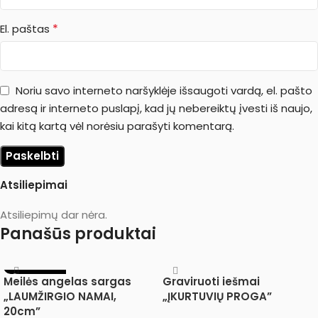
*
El. paštas
Noriu savo interneto naršyklėje išsaugoti vardą, el. pašto
adresą ir interneto puslapį, kad jų nebereiktų įvesti iš naujo,
kai kitą kartą vėl norėsiu parašyti komentarą.
Atsiliepimai
Atsiliepimų dar nėra.
Panašūs produktai
IŠPARDUOTA
Meilės angelas sargas
Graviruoti iešmai
„LAUMŽIRGIO NAMAI,
„ĮKURTUVIŲ PROGA”
20cm”