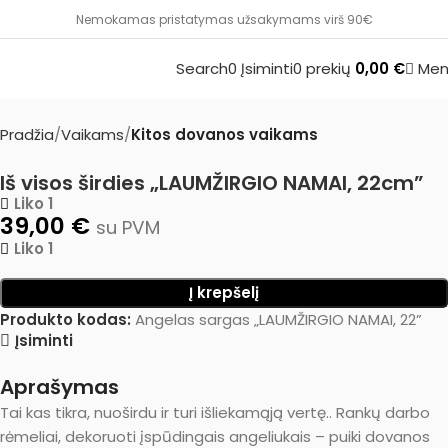
Nemokamas pristatymas užsakymams virš 90€
Search
0
Įsiminti
0
prekių
0,00
€
Men
Pradžia
Vaikams
Kitos dovanos vaikams
Iš visos širdies „LAUMŽIRGIO NAMAI, 22cm”
Liko 1
39,00
€
su PVM
Liko 1
Į krepšelį
Produkto kodas:
Angelas sargas „LAUMŽIRGIO NAMAI, 22”
Įsiminti
Aprašymas
Tai kas tikra, nuoširdu ir turi išliekamąją vertę.. Rankų darbo
rėmeliai, dekoruoti įspūdingais angeliukais – puiki dovanos