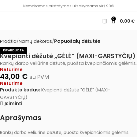
Nemokamas pristatymas užsakymams virš 90€
0
0,00
€
Pradžia
Namų dekoras
Papuošalų dėžutės
IŠPARDUOTA
Kvepianti dėžutė „GĖLĖ” (MAXI-GARSTYČIŲ)
Rankų darbo veliūrinė dėžutė, puošta kvepiančiomis gėlėmis.
Neturime
43,00
€
su PVM
Neturime
Produkto kodas:
Kvepianti dėžutė "GĖLĖ" (MAXI-
GARSTYČIŲ)
Įsiminti
Aprašymas
Rankų darbo veliūrinė dėžutė, puošta kvepiančiomis gėlėmis.