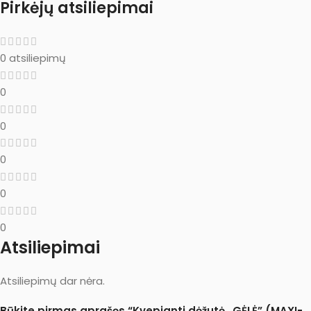
Pirkėjų atsiliepimai
0 atsiliepimų
0
0
0
0
0
Atsiliepimai
Atsiliepimų dar nėra.
Būkite pirmas aprašęs “Kvepianti dėžutė „GĖLĖ” (MAXI-