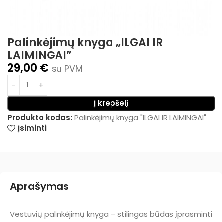
Palinkėjimų knyga „ILGAI IR
LAIMINGAI”
29,00
€
su PVM
Į krepšelį
Produkto kodas:
Palinkėjimų knyga "ILGAI IR LAIMINGAI"
Įsiminti
Aprašymas
Vestuvių palinkėjimų knyga – stilingas būdas įprasminti