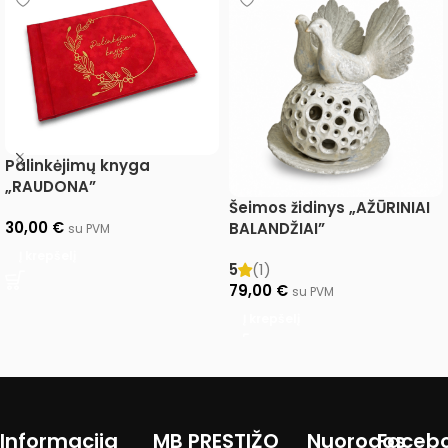
Palinkėjimų knyga
„RAUDONA”
Šeimos židinys „AŽŪRINIAI
30,00
€
BALANDŽIAI”
su PVM
Į krepšelį
5
(1)
79,00
€
su PVM
Į krepšelį
Informacija
MB PRESTIŽO
Nuorodos
Faceb