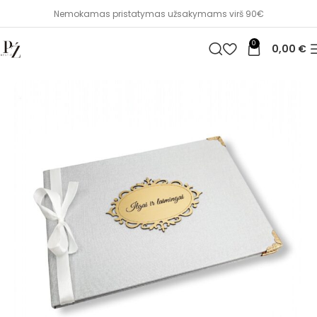
Nemokamas pristatymas užsakymams virš 90€
0
0,00
€
Pradžia
👼VESTUVĖS, KRIKŠTYNOS