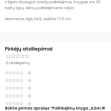
ir ilgam išsaugoti svečių palinkėjimus. Knygoje yra 30
baltų lapų, skirtų palinkėjimams rašyti.
Matmenys: ilgis 24,5, aukštis 17,5 cm
Pirkėjų atsiliepimai
0 atsiliepimų
0
0
0
0
0
Būkite pirmas aprašęs “Palinkėjimų knyga „ILGAI IR