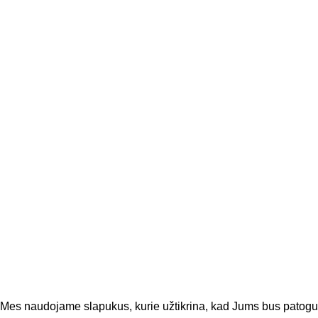
Nuorodos
Pagrindinis
Parduotuvė
Apie mus
Kontaktai
Facebook
Visos teisės saugomos. © PRESTIŹ (MB "PRESTIŽO
DOVANŲ NAMAI") 2026.
Sprendimas
Madiavo.
Mes naudojame slapukus, kurie užtikrina, kad Jums bus patogu