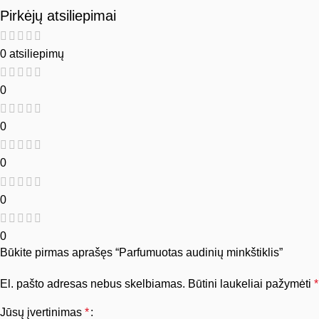
Pirkėjų atsiliepimai
0 atsiliepimų
0
0
0
0
0
Būkite pirmas aprašęs “Parfumuotas audinių minkštiklis”
El. pašto adresas nebus skelbiamas.
Būtini laukeliai pažymėti
*
Jūsų įvertinimas
*