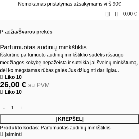
Nemokamas pristatymas užsakymams virš 90€
0
0,00
€
Pradžia
Švaros prekės
Parfumuotas audinių minkštiklis
Išskirtinė parfumuoto audinių minkštiklio sudėtis išsaugo
medžiagos kokybę nepažeista ir suteikia jai švelnų minkštumą,
dėl ko mėgstamas rūbas galės Jus džiuginti dar ilgiau.
Liko 10
26,00
€
su PVM
Liko 10
Į KREPŠELĮ
Produkto kodas:
Parfumuotas audinių minkštiklis
Įsiminti