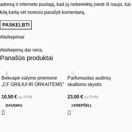
adresą ir interneto puslapį, kad jų nebereiktų įvesti iš naujo, kai
kitą kartą vėl norėsiu parašyti komentarą.
Atsiliepimai
Atsiliepimų dar nėra.
Panašūs produktai
IŠPARDUOTA
Bekvapė valymo priemonė
Parfumuotas audinių
„CF GRILIUI IR ORKAITĖMS”
skalbimo skystis
10,50
€
23,00
€
su PVM
su PVM
DAUGIAU
Į KREPŠELĮ