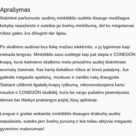
Aprašymas
Išskirtinė parfumuoto audinių minkštiklio sudėtis išsaugo medžiagos
kokybę nepažeista ir suteikia jai švelnų minkštumą, dėl ko mėgstamas
rūbas galės Jus džiuginti dar ilgiau.
Po skalbimo audiniai bus linkę mažiau elektrintis, o jų lyginimas kaip
niekada lengvas. Minkštiklis savo sudėtyje taip pat slepia ir CONEGÒN
kvapą, kuris kiekvieno skalbimo metu prisodrins audinį išskirtiniais
aromatų žaismais. Kas kartą išskalbus rūbus ar lovos patalynę, Jus
galėsite mėgautis apelsinų, muskuso ir vanilės natų draugyste.
Siekiant užtikrinti ilgalaikį kvapų ryškumą, rekomenduojama kartu
naudoti ir CONEGÒN skalbiklį, kuris be vargo pašalins įsisenėjusias
dėmes bei išlaikys prabangos pojūtį Jūsų aplinkoje.
Lengvai ir greitai veikiantis minkštiklis išsaugos drabužių audinį
nepažeista, suteiks jam švelnų purumą ir leis toliau aktyviai mėgautis
gyvenimo malonumais!