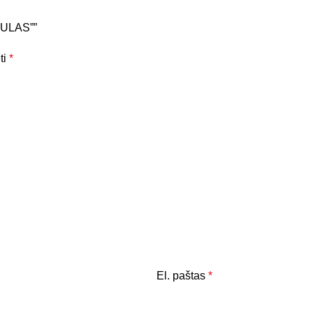
BULAS””
ti
*
El. paštas
*