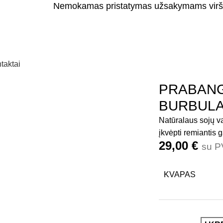
Nemokamas pristatymas užsakymams virš
taktai
ės
PRABANGI ŽVAKĖ „BALTAS BURBULAS”
PRABANG
BURBULA
Natūralaus sojų v
įkvėpti remiantis
29,00
€
su 
KVAPAS