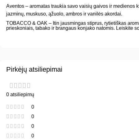
Aventos – aromatas traukia savo vaisių gaivos ir medienos k
jazminų, muskuso, ąžuolo, ambros ir vanilės akordai.
TOBACCO & OAK –
Itin jausmingas stiprus, rytietiškas ar
prieskoniais, tabako ir brangaus konjako natomis. Leiskite
Pirkėjų atsiliepimai
0 atsiliepimų
0
0
0
0