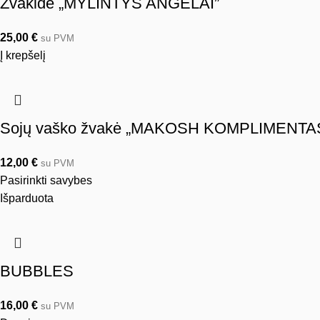
Žvakidė „MYLINTYS ANGELAI”
25,00
€
su PVM
Į krepšelį
Sojų vaško žvakė „MAKOSH KOMPLIMENTA
12,00
€
su PVM
Pasirinkti savybes
Išparduota
BUBBLES
16,00
€
su PVM