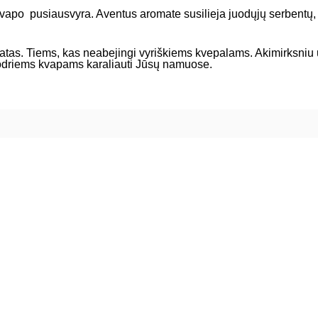
vapo pusiausvyra. Aventus aromate susilieja juodųjų serbentų, 
omatas. Tiems, kas neabejingi vyriškiems kvepalams. Akimirksniu 
 sodriems kvapams karaliauti Jūsų namuose.