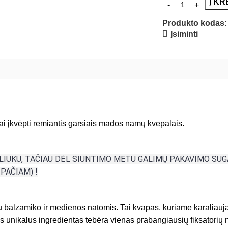
Į KR
Produkto kodas
Įsiminti
i įkvėpti remiantis garsiais mados namų kvepalais.
LIUKU, TAČIAU DĖL SIUNTIMO METU GALIMŲ PAKAVIMO SU
PAČIAM) !
su balzamiko ir medienos natomis. Tai kvapas, kuriame karaliauj
s unikalus ingredientas tebėra vienas prabangiausių fiksatorių