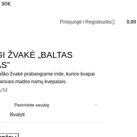
 90€
Prisijungti / Registruotis
0,0
I ŽVAKĖ „BALTAS
S”
aško žvakė prabangiame inde, kurios kvapai
 garsiais mados namų kvepalais.
PVM
Išvalyti