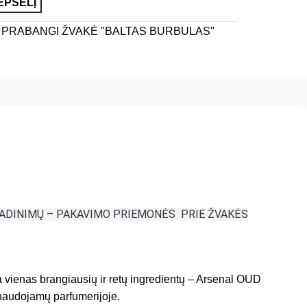
EPŠELĮ
:
PRABANGI ŽVAKĖ "BALTAS BURBULAS"
GADINIMŲ – PAKAVIMO PRIEMONĖS PRIE ŽVAKĖS
a vienas brangiausių ir retų ingredientų – Arsenal OUD
 naudojamų parfumerijoje.