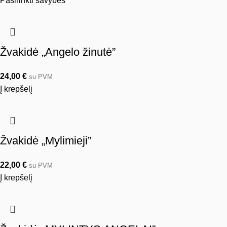
Pasirinkti savybes
Žvakidė „Angelo žinutė”
24,00
€
su PVM
Į krepšelį
Žvakidė „Mylimieji”
22,00
€
su PVM
Į krepšelį