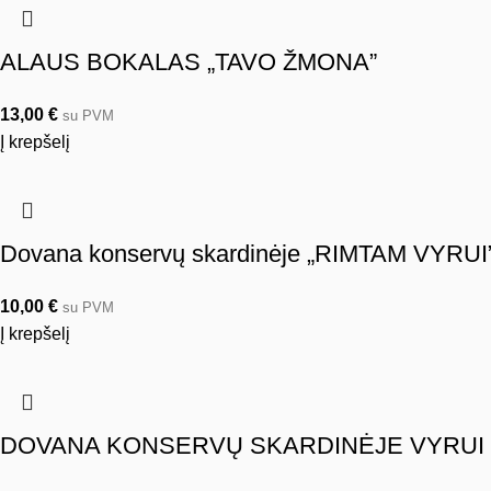
ALAUS BOKALAS „TAVO ŽMONA”
13,00
€
su PVM
Į krepšelį
Dovana konservų skardinėje „RIMTAM VYRUI
10,00
€
su PVM
Į krepšelį
DOVANA KONSERVŲ SKARDINĖJE VYRUI „A