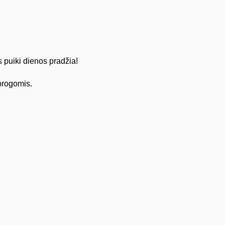
s puiki dienos pradžia!
progomis.