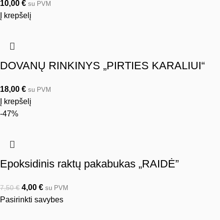
10,00
€
su PVM
Į krepšelį
DOVANŲ RINKINYS „PIRTIES KARALIUI“
18,00
€
su PVM
Į krepšelį
-47%
Epoksidinis raktų pakabukas „RAIDĖ”
4,00
€
7,50
€
su PVM
Pasirinkti savybes