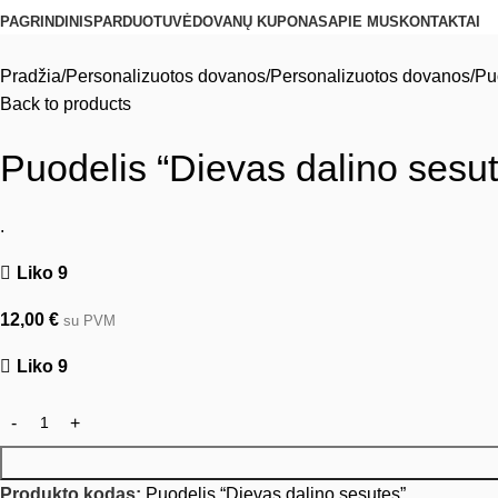
PAGRINDINIS
PARDUOTUVĖ
DOVANŲ KUPONAS
APIE MUS
KONTAKTAI
Pradžia
Personalizuotos dovanos
Personalizuotos dovanos
Pu
Back to products
Puodelis “Dievas dalino sesu
.
Liko 9
12,00
€
su PVM
Liko 9
Produkto kodas:
Puodelis “Dievas dalino sesutes”