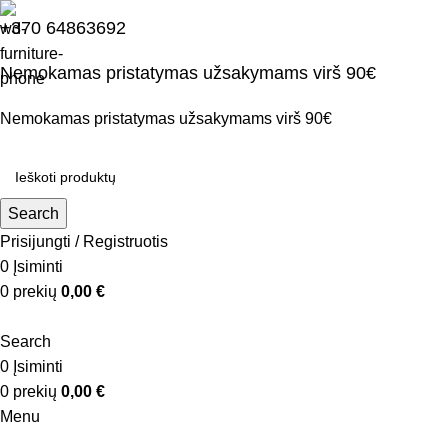
+370 64863692
Nemokamas pristatymas užsakymams virš 90€
Nemokamas pristatymas užsakymams virš 90€
Search
Prisijungti / Registruotis
0
Įsiminti
0
prekių
0,00
€
Search
0
Įsiminti
0
prekių
0,00
€
Menu
Kategorijos