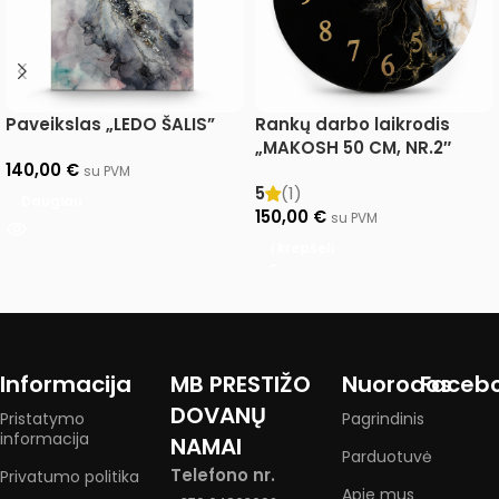
Paveikslas „LEDO ŠALIS”
Rankų darbo laikrodis
„MAKOSH 50 CM, NR.2″
140,00
€
su PVM
5
(1)
Daugiau
150,00
€
su PVM
Į krepšelį
Informacija
MB PRESTIŽO
Nuorodos
Faceb
DOVANŲ
Pristatymo
Pagrindinis
informacija
NAMAI
Parduotuvė
Telefono nr.
Privatumo politika
Apie mus