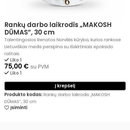
Rankų darbo laikrodis „MAKOSH
DŪMAS”, 30 cm
Talentingosios Renatos Norvilės kūryba, kurios rankose
Lietuviškas medis persipina su išskirtiniais epoksido
raštais.
Liko 1
75,00
€
su PVM
Liko 1
Į krepšelį
Produkto kodas:
Rankų darbo laikrodis „MAKOSH
DŪMAS”, 30 cm
Įsiminti