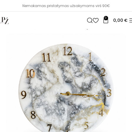
Nemokamas pristatymas užsakymams virš 90€
0
0,00
€
Pradžia
Namų dekoras
Laikrodžiai ir paveikslai