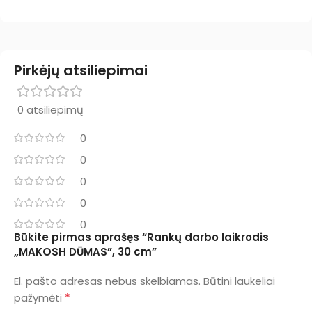
Pirkėjų atsiliepimai
0 atsiliepimų
0
0
0
0
0
Būkite pirmas aprašęs “Rankų darbo laikrodis
„MAKOSH DŪMAS”, 30 cm”
El. pašto adresas nebus skelbiamas.
Būtini laukeliai
*
pažymėti