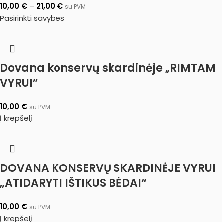
10,00
€
–
21,00
€
su PVM
Pasirinkti savybes
Dovana konservų skardinėje „RIMTAM
VYRUI”
10,00
€
su PVM
Į krepšelį
DOVANA KONSERVŲ SKARDINĖJE VYRUI
„ATIDARYTI IŠTIKUS BĖDAI“
10,00
€
su PVM
Į krepšelį