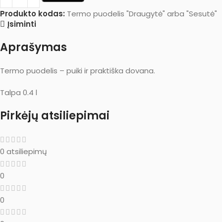
Produkto kodas:
Termo puodelis "Draugytė" arba "Sesutė"
Įsiminti
Aprašymas
Termo puodelis – puiki ir praktiška dovana.
Talpa 0.4 l
Pirkėjų atsiliepimai
0 atsiliepimų
0
0