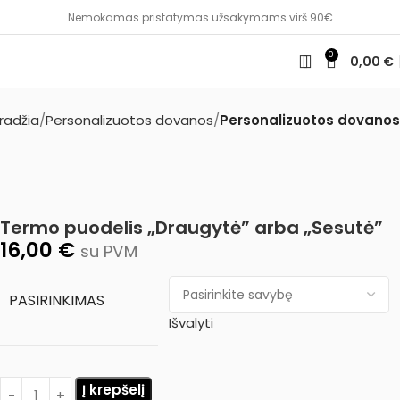
Nemokamas pristatymas užsakymams virš 90€
0
0,00
€
radžia
Personalizuotos dovanos
Personalizuotos dovanos
Termo puodelis „Draugytė” arba „Sesutė”
16,00
€
su PVM
PASIRINKIMAS
Išvalyti
Į krepšelį