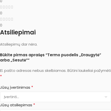
0
0
0
Atsiliepimai
Atsiliepimų dar nėra.
Būkite pirmas aprašęs “Termo puodelis „Draugytė”
arba „Sesutė””
El. pašto adresas nebus skelbiamas.
Būtini laukeliai pažymėti
*
*
Jūsų įvertinimas
*
Jūsų atsiliepimas