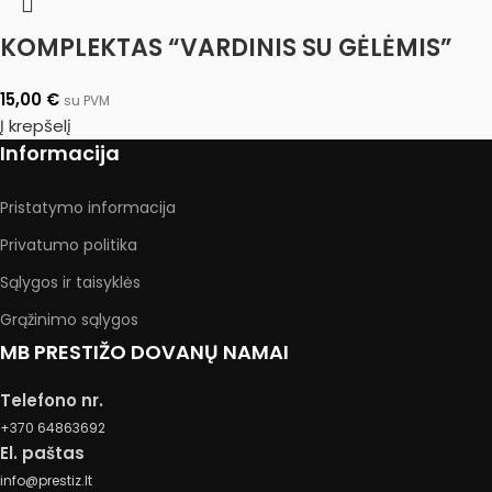
KOMPLEKTAS “VARDINIS SU GĖLĖMIS”
15,00
€
su PVM
Į krepšelį
Informacija
Pristatymo informacija
Privatumo politika
Sąlygos ir taisyklės
Grąžinimo sąlygos
MB PRESTIŽO DOVANŲ NAMAI
Telefono nr.
+370 64863692
El. paštas
info@prestiz.lt