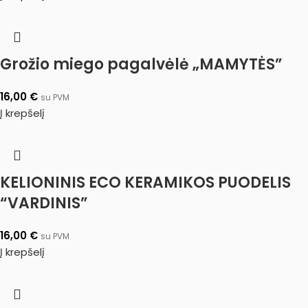
Grožio miego pagalvėlė „MAMYTĖS”
16,00
€
su PVM
Į krepšelį
KELIONINIS ECO KERAMIKOS PUODELIS
“VARDINIS”
16,00
€
su PVM
Į krepšelį