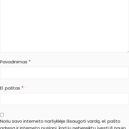
*
Pavadinimas
*
El. paštas
Noriu savo interneto naršyklėje išsaugoti vardą, el. pašto
adresą ir interneto puslapį, kad jų nebereiktų įvesti iš naujo,