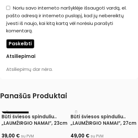
Noriu savo interneto naršyklėje išsaugoti vardą, el.
pašto adresą ir interneto puslapį, kad jų nebereiktų
įvesti iš naujo, kai kitą kartą vėl norėsiu parašyti
komentarą.
Atsiliepimai
Atsiliepimų dar nėra.
Panašūs Produktai
IŠPARDUOTA
Būti šviesos spinduliu..
Būti šviesos spinduliu..
„LAUMŽIRGIO NAMAI”, 23cm
„LAUMŽIRGIO NAMAI”, 27cm
39,00
€
49,00
€
su PVM
su PVM