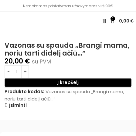
Nemokamas pristatymas užsakymams virš 90€
0
0,00
€
Pradžia
Personalizuotos dovanos
Vazos
Vazonas su spauda „Brangi mama,
noriu tarti didelį ačiū…“
20,00
€
su PVM
Į krepšelį
Produkto kodas:
Vazonas su spauda „Brangi mama,
noriu tarti didelį ačiū...“
Įsiminti