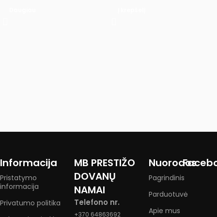
Daugiau
Į krepšelį
Informacija
MB PRESTIŽO
Nuorodos
Faceb
DOVANŲ
Pristatymo
Pagrindinis
informacija
NAMAI
Parduotuvė
Telefono nr.
Privatumo politika
Apie mus
+370 64863692