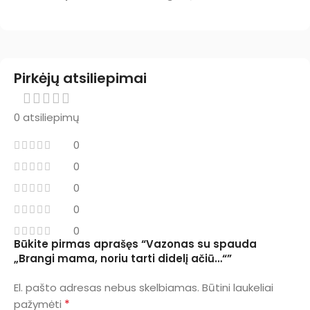
Pirkėjų atsiliepimai
0 atsiliepimų
0
0
0
0
0
Būkite pirmas aprašęs “Vazonas su spauda
„Brangi mama, noriu tarti didelį ačiū…“”
El. pašto adresas nebus skelbiamas.
Būtini laukeliai
*
pažymėti