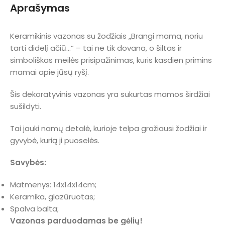
Aprašymas
Keramikinis vazonas su žodžiais „Brangi mama, noriu
tarti didelį ačiū…“ – tai ne tik dovana, o šiltas ir
simboliškas meilės prisipažinimas, kuris kasdien primins
mamai apie jūsų ryšį.
Šis dekoratyvinis vazonas yra sukurtas mamos širdžiai
sušildyti.
Tai jauki namų detalė, kurioje telpa gražiausi žodžiai ir
gyvybė, kurią ji puoselės.
Savybės:
Matmenys: 14x14x14cm;
Keramika, glazūruotas;
Spalva balta;
Vazonas parduodamas be gėlių!