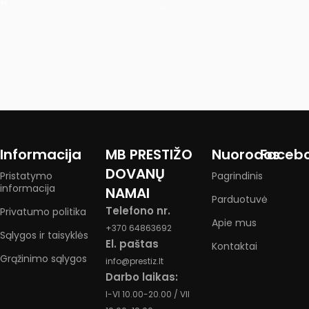
Informacija
MB PRESTIŽO
Nuorodos
Faceb
DOVANŲ
Pristatymo
Pagrindinis
informacija
NAMAI
Parduotuvė
Telefono nr.
Privatumo politika
Apie mus
+370 64863692
Sąlygos ir taisyklės
El. paštas
Kontaktai
Grąžinimo sąlygos
info@prestiz.lt
Darbo laikas:
I-VI 10.00-20.00 / VII