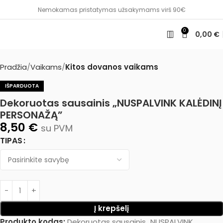
Nemokamas pristatymas užsakymams virš 90€
0
0,00
€
Pradžia
Vaikams
Kitos dovanos vaikams
IŠPARDUOTA
Dekoruotas sausainis „NUSPALVINK KALĖDINĮ
PERSONAŽĄ”
8,50
€
su PVM
TIPAS
Į krepšelį
Produkto kodas:
Dekoruotas sausainis „NUSPALVINK