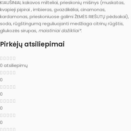
KIAUŠINIAI, kakavos milteliai, prieskonių mišinys (muskatas,
kvapieji pipirai , imbieras, gvazdikėliai, cinamonas,
kardamonas, prieskoniuose galimi ŽEMĖS RIEŠUTŲ pėdsakai),
soda, rūgštingumą reguliuojanti medžiaga citrinų rūgštis,
gliukozės sirupas,
maistiniai dažikliai*
.
Pirkėjų atsiliepimai
0 atsiliepimų
0
0
0
0