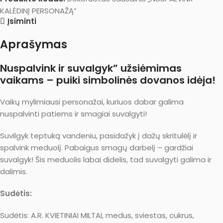
KALĖDINĮ PERSONAŽĄ”
Įsiminti
Aprašymas
Nuspalvink ir suvalgyk” užsiėmimas
vaikams – puiki simbolinės dovanos idėja!
Vaikų mylimiausi personažai, kuriuos dabar galima
nuspalvinti patiems ir smagiai suvalgyti!
Suvilgyk teptuką vandeniu, pasidažyk į dažų skritulėlį ir
spalvink meduolį. Pabaigus smagų darbelį – gardžiai
suvalgyk! Šis meduolis labai didelis, tad suvalgyti galima ir
dalimis.
Sudėtis:
Sudėtis: A.R. KVIETINIAI MILTAI, medus, sviestas, cukrus,