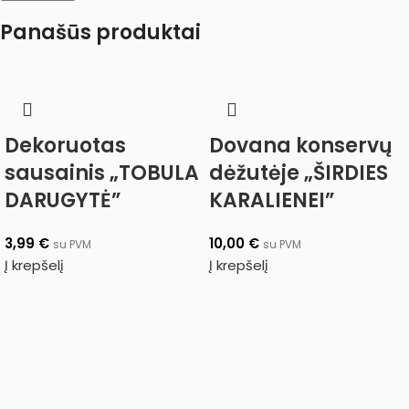
Panašūs produktai
Dekoruotas
Dovana konservų
sausainis „TOBULA
dėžutėje „ŠIRDIES
DARUGYTĖ”
KARALIENEI”
3,99
€
10,00
€
su PVM
su PVM
Į krepšelį
Į krepšelį