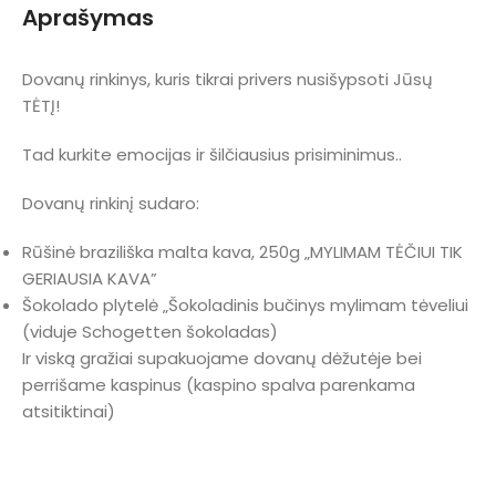
Aprašymas
Dovanų rinkinys, kuris tikrai privers nusišypsoti Jūsų
TĖTĮ!
Tad kurkite emocijas ir šilčiausius prisiminimus..
Dovanų rinkinį sudaro:
Rūšinė braziliška malta kava, 250g „MYLIMAM TĖČIUI TIK
GERIAUSIA KAVA”
Šokolado plytelė „Šokoladinis bučinys mylimam tėveliui
(viduje Schogetten šokoladas)
Ir viską gražiai supakuojame dovanų dėžutėje bei
perrišame kaspinus (kaspino spalva parenkama
atsitiktinai)