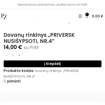
Nemokamas pristatymas užsakymams virš 90€
0
0,00
€
Pradžia
Dovanų idėjos
Linksmos valgomos dovanos
Dovanų rinkinys „PRIVERSK
NUSIŠYPSOTI, NR.4”
14,00
€
su PVM
Į krepšelį
Produkto kodas:
Dovanų rinkinys „PRIVERSK
NUSIŠYPSOTI, NR.4”
Įsiminti