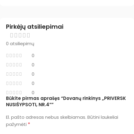
Pirkėjų atsiliepimai
0 atsiliepimų
0
0
0
0
0
Būkite pirmas aprašęs “Dovanų rinkinys „PRIVERSK
NUSIŠYPSOTI, NR.4””
El. pašto adresas nebus skelbiamas.
Būtini laukeliai
*
pažymėti