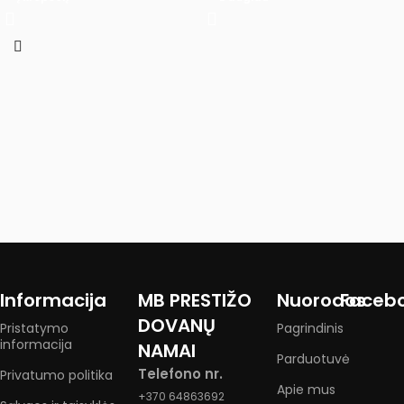
Informacija
MB PRESTIŽO
Nuorodos
Faceb
DOVANŲ
Pristatymo
Pagrindinis
informacija
NAMAI
Parduotuvė
Telefono nr.
Privatumo politika
Apie mus
+370 64863692