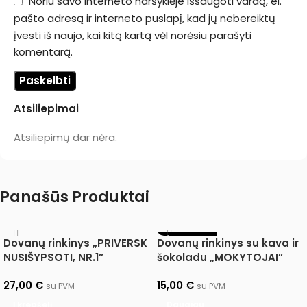
Noriu savo interneto naršyklėje išsaugoti vardą, el.
pašto adresą ir interneto puslapį, kad jų nebereiktų
įvesti iš naujo, kai kitą kartą vėl norėsiu parašyti
komentarą.
Atsiliepimai
Atsiliepimų dar nėra.
Panašūs Produktai
IŠPARDUOTA
Dovanų rinkinys „PRIVERSK
Dovanų rinkinys su kava ir
NUSIŠYPSOTI, NR.1”
šokoladu „MOKYTOJAI”
27,00
€
15,00
€
su PVM
su PVM
Į krepšelį
Daugiau