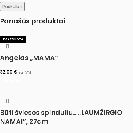
Panašūs produktai
IŠPARDUOTA
Angelas „MAMA”
32,00
€
su PVM
Daugiau
Būti šviesos spinduliu.. „LAUMŽIRGIO
NAMAI”, 27cm