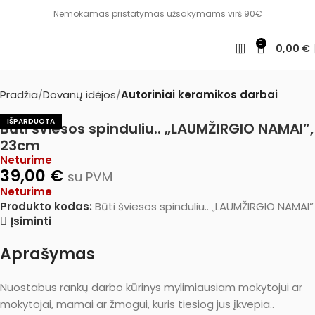
Nemokamas pristatymas užsakymams virš 90€
0
0,00
€
Pradžia
Dovanų idėjos
Autoriniai keramikos darbai
IŠPARDUOTA
Būti šviesos spinduliu.. „LAUMŽIRGIO NAMAI”,
23cm
Neturime
39,00
€
su PVM
Neturime
Produkto kodas:
Būti šviesos spinduliu.. „LAUMŽIRGIO NAMAI”
Įsiminti
Aprašymas
Nuostabus rankų darbo kūrinys mylimiausiam mokytojui ar
mokytojai, mamai ar žmogui, kuris tiesiog jus įkvepia..