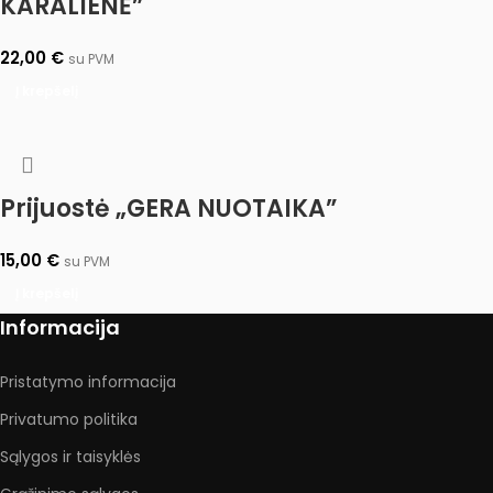
KARALIENĖ”
22,00
€
su PVM
Į krepšelį
Prijuostė „GERA NUOTAIKA”
15,00
€
su PVM
Į krepšelį
Informacija
Pristatymo informacija
Privatumo politika
Sąlygos ir taisyklės