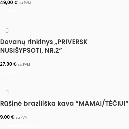
49,00
€
su PVM
Į krepšelį
Dovanų rinkinys „PRIVERSK
NUSIŠYPSOTI, NR.2”
27,00
€
su PVM
Į krepšelį
Rūšinė braziliška kava “MAMAI/TĖČIUI”
9,00
€
su PVM
Pasirinkti savybes