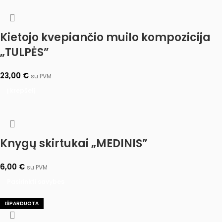
Kietojo kvepiančio muilo kompozicija
„TULPĖS”
23,00
€
su PVM
Į krepšelį
Knygų skirtukai „MEDINIS”
6,00
€
su PVM
Pasirinkti savybes
IŠPARDUOTA