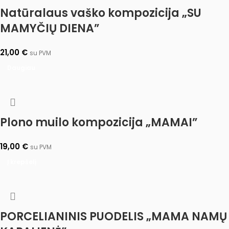
Natūralaus vaško kompozicija „SU
MAMYČIŲ DIENA”
21,00
€
su PVM
Daugiau
Plono muilo kompozicija „MAMAI”
19,00
€
su PVM
Į krepšelį
PORCELIANINIS PUODELIS „MAMA NAMŲ