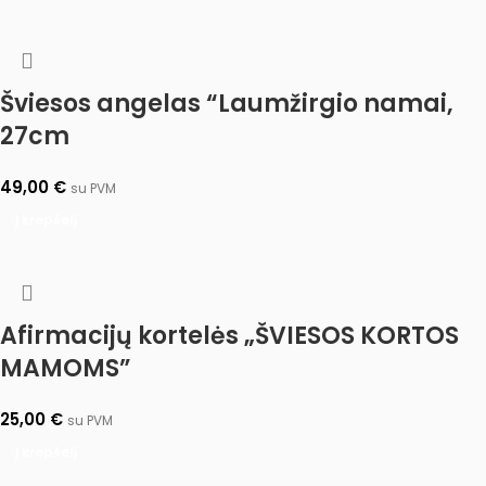
Šviesos angelas “Laumžirgio namai,
27cm
49,00
€
su PVM
Į krepšelį
Afirmacijų kortelės „ŠVIESOS KORTOS
MAMOMS”
25,00
€
su PVM
Į krepšelį