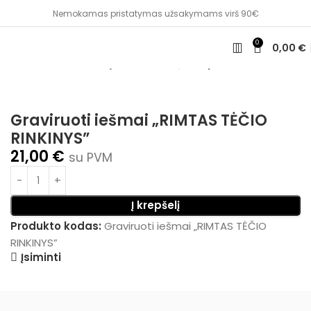
Nemokamas pristatymas užsakymams virš 90€
0
0,00
€
Pradžia
Dovanų idėjos
Produktų komplektai
Graviruoti iešmai „RIMTAS TĖČIO
RINKINYS”
21,00
€
su PVM
Į krepšelį
Produkto kodas:
Graviruoti iešmai „RIMTAS TĖČIO
RINKINYS”
Įsiminti