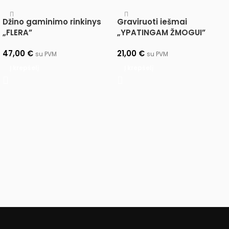
Džino gaminimo rinkinys
Graviruoti iešmai
„FLERA”
„YPATINGAM ŽMOGUI”
47,00
€
21,00
€
su PVM
su PVM
Į krepšelį
Į krepšelį