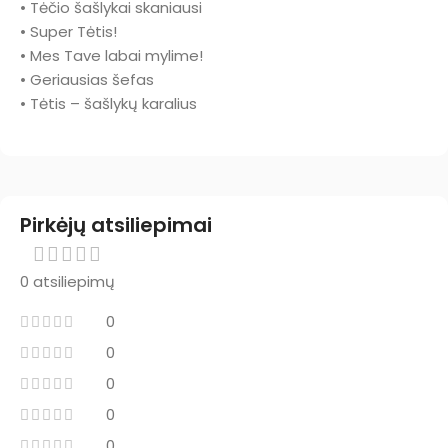
• Tėčio šašlykai skaniausi
• Super Tėtis!
• Mes Tave labai mylime!
• Geriausias šefas
• Tėtis – šašlykų karalius
Pirkėjų atsiliepimai
0 atsiliepimų
0
0
0
0
0