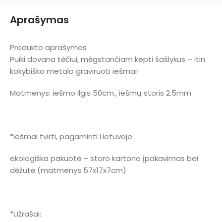
Aprašymas
Produkto aprašymas
Puiki dovana tėčiui, mėgstančiam kepti šašlykus – itin
kokybiško metalo graviruoti iešmai!
Matmenys: iešmo ilgis 50cm., iešmų storis 2.5mm
*iešmai tvirti, pagaminti Lietuvoje.
ekologiška pakuotė – storo kartono įpakavimas bei
dėžutė (matmenys 57x17x7cm)
*Užrašai: