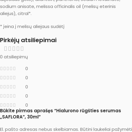
sodium anisate, melissa officinalis oil (melisų eterinis
aliejus), citral*.
* įeina į melisų aliejaus sudėtį
Pirkėjų atsiliepimai
0 atsiliepimų
0
0
0
0
0
Būkite pirmas aprašęs “Hialurono rūgšties serumas
„SAFLORA”, 30ml”
El. pašto adresas nebus skelbiamas.
Būtini laukeliai pažymėti