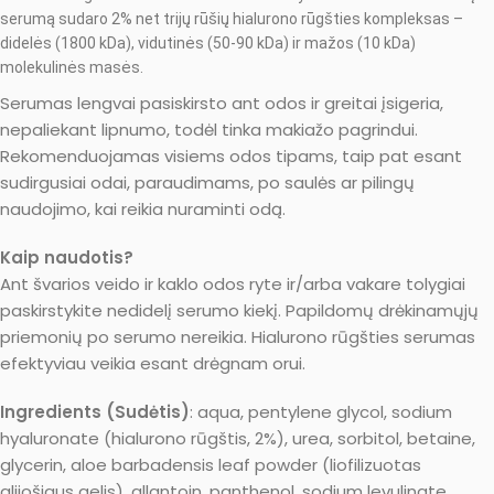
serumą sudaro 2% net trijų rūšių hialurono rūgšties kompleksas –
didelės (1800 kDa), vidutinės (50-90 kDa) ir mažos (10 kDa)
molekulinės masės.
Serumas lengvai pasiskirsto ant odos ir greitai įsigeria,
nepaliekant lipnumo, todėl tinka makiažo pagrindui.
Rekomenduojamas visiems odos tipams, taip pat esant
sudirgusiai odai, paraudimams, po saulės ar pilingų
naudojimo, kai reikia nuraminti odą.
Kaip naudotis?
Ant švarios veido ir kaklo odos ryte ir/arba vakare tolygiai
paskirstykite nedidelį serumo kiekį. Papildomų drėkinamųjų
priemonių po serumo nereikia. Hialurono rūgšties serumas
efektyviau veikia esant drėgnam orui.
Ingredients (Sudėtis)
: aqua, pentylene glycol, sodium
hyaluronate (hialurono rūgštis, 2%), urea, sorbitol, betaine,
glycerin, aloe barbadensis leaf powder (liofilizuotas
alijošiaus gelis), allantoin, panthenol, sodium levulinate,