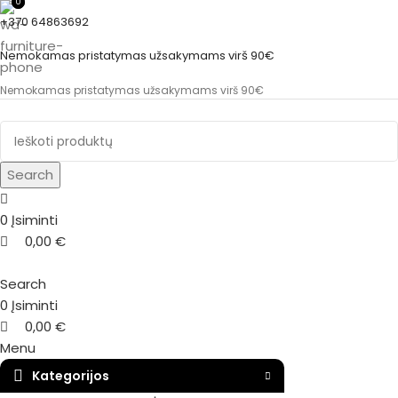
0
0
+370 64863692
Nemokamas pristatymas užsakymams virš 90€
Nemokamas pristatymas užsakymams virš 90€
Search
0
Įsiminti
0,00
€
Search
0
Įsiminti
0,00
€
Menu
Kategorijos