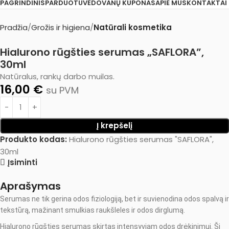
PAGRINDINIS
PARDUOTUVĖ
DOVANŲ KUPONAS
APIE MUS
KONTAKTAI
Pradžia
Grožis ir higiena
Natūrali kosmetika
Hialurono rūgšties serumas „SAFLORA”,
30ml
Natūralus, rankų darbo muilas.
16,00
€
su PVM
Į krepšelį
Produkto kodas:
Hialurono rūgšties serumas "SAFLORA",
30ml
Įsiminti
Aprašymas
Serumas ne tik gerina odos fiziologiją, bet ir suvienodina odos spalvą ir
tekstūrą, mažinant smulkias raukšleles ir odos dirglumą.
Hialurono rūgšties serumas skirtas intensyviam odos drėkinimui. Šį