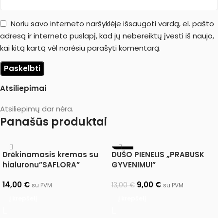
Noriu savo interneto naršyklėje išsaugoti vardą, el. pašto
adresą ir interneto puslapį, kad jų nebereiktų įvesti iš naujo,
kai kitą kartą vėl norėsiu parašyti komentarą.
Atsiliepimai
Atsiliepimų dar nėra.
Panašūs produktai
-31%
Drėkinamasis kremas su
DUŠO PIENELIS „PRABUSK
hialuronu”SAFLORA”
GYVENIMUI”
14,00
€
9,00
€
13,00
€
su PVM
su PVM
Į krepšelį
Į krepšelį