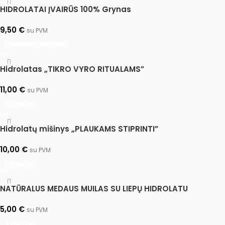
HIDROLATAI ĮVAIRŪS 100% Grynas
9,50
€
su PVM
Pasirinkti savybes
Hidrolatas „TIKRO VYRO RITUALAMS”
11,00
€
su PVM
Į krepšelį
Hidrolatų mišinys „PLAUKAMS STIPRINTI”
10,00
€
su PVM
Į krepšelį
NATŪRALUS MEDAUS MUILAS SU LIEPŲ HIDROLATU
5,00
€
su PVM
Į krepšelį