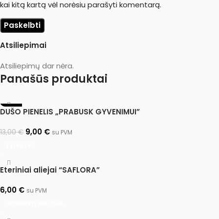
kai kitą kartą vėl norėsiu parašyti komentarą.
Atsiliepimai
Atsiliepimų dar nėra.
Panašūs produktai
-31%
DUŠO PIENELIS „PRABUSK GYVENIMUI”
9,00
€
13,00
€
su PVM
Į krepšelį
Eteriniai aliejai “SAFLORA”
6,00
€
su PVM
Pasirinkti savybes