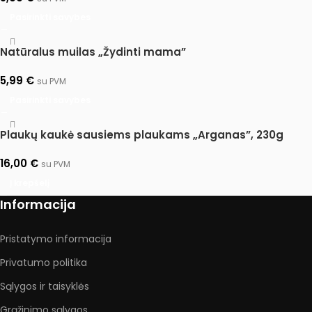
Pasirinkti savybes
Natūralus muilas „Žydinti mama”
5,99
€
su PVM
Pasirinkti savybes
Plaukų kaukė sausiems plaukams „Arganas”, 230g
16,00
€
su PVM
Į krepšelį
Informacija
Pristatymo informacija
Privatumo politika
Sąlygos ir taisyklės
Grąžinimo sąlygos