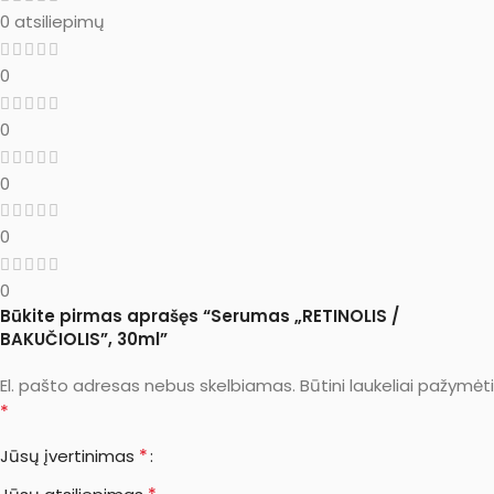
0 atsiliepimų
0
0
0
0
0
Būkite pirmas aprašęs “Serumas „RETINOLIS /
BAKUČIOLIS”, 30ml”
El. pašto adresas nebus skelbiamas.
Būtini laukeliai pažymėti
*
*
Jūsų įvertinimas