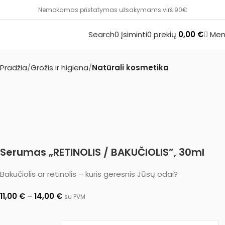
Nemokamas pristatymas užsakymams virš 90€
Search
0
Įsiminti
0
prekių
0,00
€
Men
Pradžia
Grožis ir higiena
Natūrali kosmetika
Serumas „RETINOLIS / BAKUČIOLIS”, 30ml
Bakučiolis ar retinolis – kuris geresnis Jūsų odai?
11,00
€
–
14,00
€
su PVM