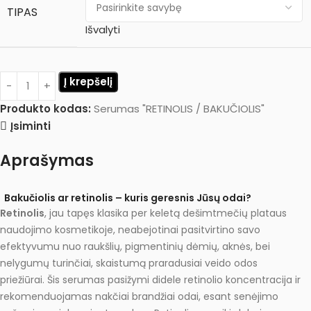
TIPAS
Išvalyti
Į krepšelį
Produkto kodas:
Serumas "RETINOLIS / BAKUČIOLIS"
Įsiminti
Aprašymas
Bakučiolis ar retinolis – kuris geresnis Jūsų odai?
Retinolis
, jau tapęs klasika per keletą dešimtmečių plataus
naudojimo kosmetikoje, neabejotinai pasitvirtino savo
efektyvumu nuo raukšlių, pigmentinių dėmių, aknės, bei
nelygumų turinčiai, skaistumą praradusiai veido odos
priežiūrai.
Šis serumas pasižymi didele retinolio koncentracija ir
rekomenduojamas nakčiai brandžiai odai, esant senėjimo