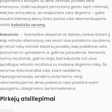
požymiams ir kovojant su akne. Retinolio poveikis labai
intensyvus, todėl naudojant pirmą kartą geriau tepti minimalų
kiekį kas antrą dieną. Jei nesijaučiate odos dirginimo –
galite
naudoti kiekvieną dieną. Esant jautriai odai rekomenduojame
rinktis
bakučiolio serumą.
Bakučiolis
– kosmetikos ekspertai vis dažniau renkasi būtent jį
kaip retinolio alternatyvą, nes esant visai panašioms savybėms,
jis neturi tokių retinolio šalutinių poveikių, kaip padidintas odos
jautrumas UV spinduliams ar galimas paraudimas. Remiantis
tyrimų rezultatais, galima teigti, kad bakučiolis turi visus
įspūdingus retinolio rezultatus su mažesnę dirginimo riziką. Šis
s
erumas tinka brandžiai odai, esant raukšlėms,
hiperpigmentacijai, senėjimo požymiams, netgi
rekomenduojamas aknės pažeistos odos priežiūrai esant
spuogams, uždegimams, bei komedonams.
Pirkėjų atsiliepimai