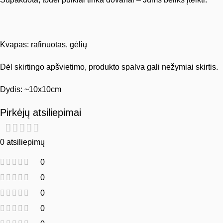
Kvapas: rafinuotas, gėlių
Dėl skirtingo apšvietimo, produkto spalva gali nežymiai skirtis.
Dydis: ~10x10cm
Pirkėjų atsiliepimai
0 atsiliepimų
0
0
0
0