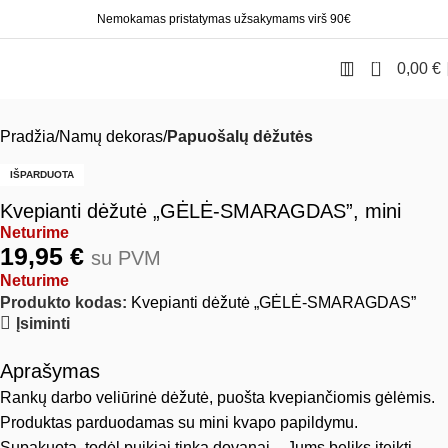
Nemokamas pristatymas užsakymams virš 90€
0
0,00
€
Pradžia
Namų dekoras
Papuošalų dėžutės
IŠPARDUOTA
Kvepianti dėžutė „GĖLĖ-SMARAGDAS”, mini
Neturime
19,95
€
su PVM
Neturime
Produkto kodas:
Kvepianti dėžutė „GĖLĖ-SMARAGDAS”
Įsiminti
Aprašymas
Rankų darbo veliūrinė dėžutė, puošta kvepiančiomis gėlėmis.
Produktas parduodamas su mini kvapo papildymu.
Supakuota, todėl puikiai tinka dovanai – Jums beliks įteikti.