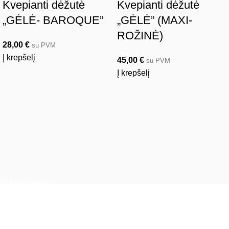
Kvepianti dėžutė
Kvepianti dėžutė
„GĖLĖ- BAROQUE”
„GĖLĖ” (MAXI-
ROŽINĖ)
28,00
€
su PVM
Į krepšelį
45,00
€
su PVM
Į krepšelį
Informacija
Pristatymo informacija
Privatumo politika