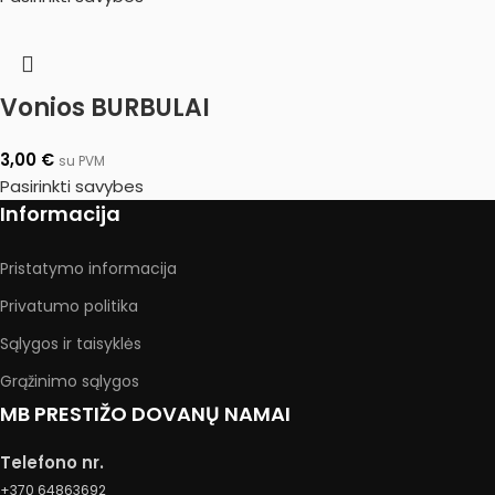
Vonios BURBULAI
3,00
€
su PVM
Pasirinkti savybes
Informacija
Pristatymo informacija
Privatumo politika
Sąlygos ir taisyklės
Grąžinimo sąlygos
MB PRESTIŽO DOVANŲ NAMAI
Telefono nr.
+370 64863692