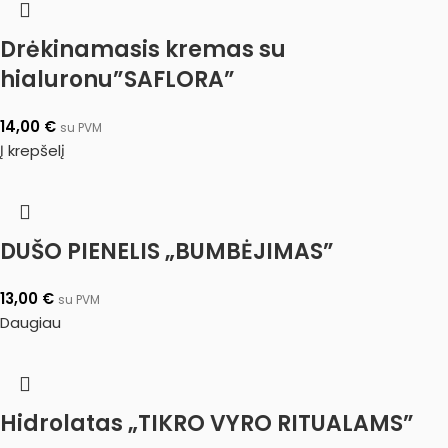
Drėkinamasis kremas su
hialuronu”SAFLORA”
14,00
€
su PVM
Į krepšelį
DUŠO PIENELIS „BUMBĖJIMAS”
13,00
€
su PVM
Daugiau
Hidrolatas „TIKRO VYRO RITUALAMS”