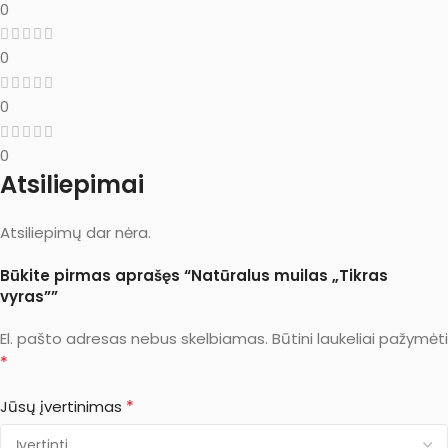
0
0
0
0
Atsiliepimai
Atsiliepimų dar nėra.
Būkite pirmas aprašęs “Natūralus muilas „Tikras
vyras””
El. pašto adresas nebus skelbiamas.
Būtini laukeliai pažymėti
*
*
Jūsų įvertinimas