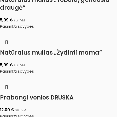
draugė”
5,99
€
su PVM
Pasirinkti savybes
Natūralus muilas „Žydinti mama”
5,99
€
su PVM
Pasirinkti savybes
Prabangi vonios DRUSKA
12,00
€
su PVM
Pasirinkti savybes