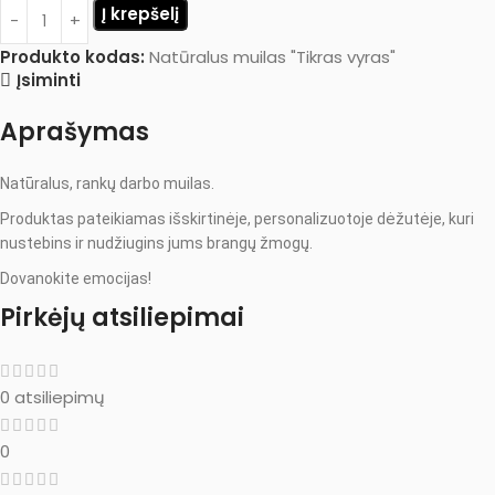
Į krepšelį
Produkto kodas:
Natūralus muilas "Tikras vyras"
Įsiminti
Aprašymas
Natūralus, rankų darbo muilas.
Produktas pateikiamas išskirtinėje, personalizuotoje dėžutėje, kuri
nustebins ir nudžiugins jums brangų žmogų.
Dovanokite emocijas!
Pirkėjų atsiliepimai
0 atsiliepimų
0