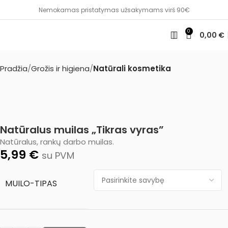
Nemokamas pristatymas užsakymams virš 90€
0
0,00
€
Pradžia
Grožis ir higiena
Natūrali kosmetika
Natūralus muilas „Tikras vyras”
Natūralus, rankų darbo muilas.
5,99
€
su PVM
MUILO-TIPAS