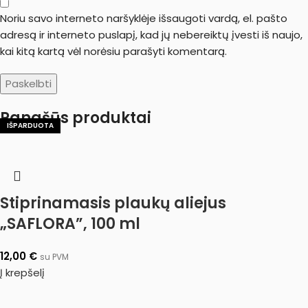
Noriu savo interneto naršyklėje išsaugoti vardą, el. pašto
adresą ir interneto puslapį, kad jų nebereiktų įvesti iš naujo,
kai kitą kartą vėl norėsiu parašyti komentarą.
Panašūs produktai
IŠPARDUOTA
IŠPARDUOTA
Stiprinamasis plaukų aliejus
„SAFLORA”, 100 ml
12,00
€
su PVM
Į krepšelį