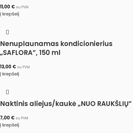
11,00
€
su PVM
Į krepšelį
Nenuplaunamas kondicionierius
„SAFLORA”, 150 ml
13,00
€
su PVM
Į krepšelį
Naktinis aliejus/kaukė „NUO RAUKŠLIŲ”
7,00
€
su PVM
Į krepšelį