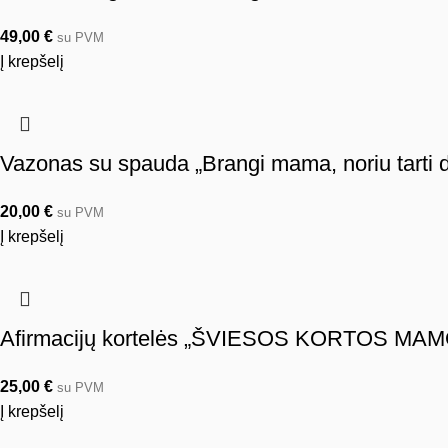
49,00
€
su PVM
Į krepšelį
Vazonas su spauda „Brangi mama, noriu tarti d
20,00
€
su PVM
Į krepšelį
Afirmacijų kortelės „ŠVIESOS KORTOS MA
25,00
€
su PVM
Į krepšelį