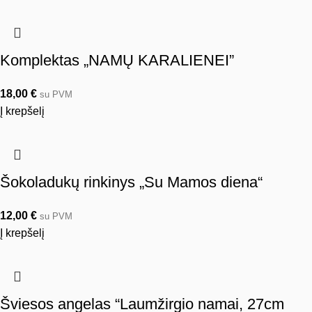
Komplektas „NAMŲ KARALIENEI”
18,00
€
su PVM
Į krepšelį
Šokoladukų rinkinys „Su Mamos diena“
12,00
€
su PVM
Į krepšelį
Šviesos angelas “Laumžirgio namai, 27cm