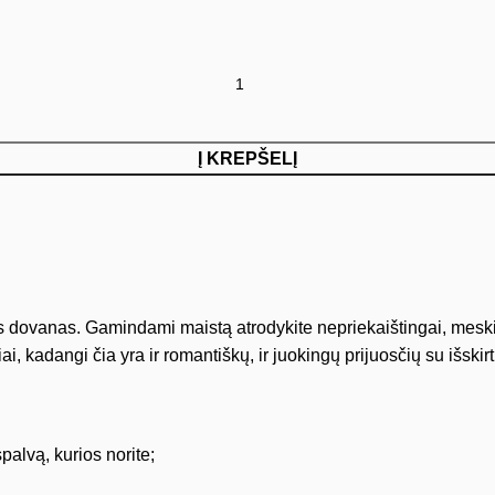
Į KREPŠELĮ
 dovanas. Gamindami maistą atrodykite nepriekaištingai, meskite
i, kadangi čia yra ir romantiškų, ir juokingų prijuosčių su išskir
alvą, kurios norite;