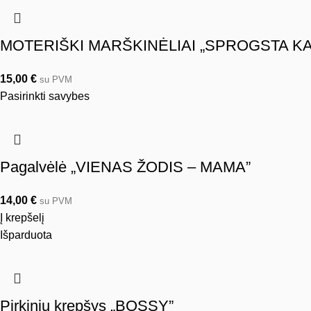
MOTERIŠKI MARŠKINĖLIAI „SPROGSTA KA
15,00
€
su PVM
Pasirinkti savybes
Pagalvėlė „VIENAS ŽODIS – MAMA”
14,00
€
su PVM
Į krepšelį
Išparduota
Pirkinių krepšys „BOSSY”