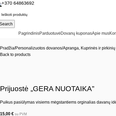
+370 64863692
Search
ategorijos
Pagrindinis
Parduotuvė
Dovanų kuponas
Apie mus
Kon
Pradžia
Personalizuotos dovanos
Apranga, Kuprinės ir pirkinių
Back to products
Prijuostė „GERA NUOTAIKA”
Puikus pasiūlymas visiems mėgstantiems orginalias davanų idė
15,00
€
su PVM