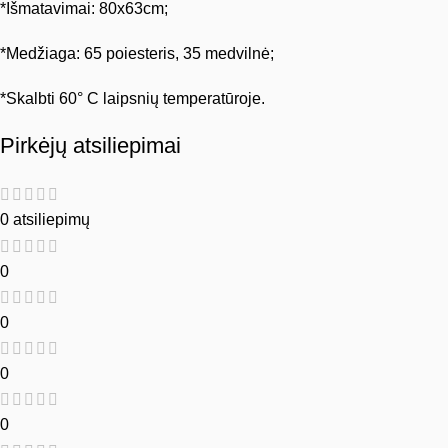
*Išmatavimai: 80x63cm;
*Medžiaga: 65 poiesteris, 35 medvilnė;
*Skalbti 60° C laipsnių temperatūroje.
Pirkėjų atsiliepimai
0 atsiliepimų
0
0
0
0