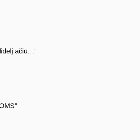
idelį ačiū…“
MOMS”