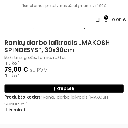
Nemokamas pristatymas užsakymams virš 90€
0
0,00
€
Pradžia
Namų dekoras
Laikrodžiai ir paveikslai
Rankų darbo laikrodis „MAKOSH
SPINDESYS”, 30x30cm
Išskirtinis grožis, forma, raštai.
Liko 1
79,00
€
su PVM
Liko 1
Į krepšelį
Produkto kodas:
Rankų darbo laikrodis "MAKOSH
SPINDESYS"
Įsiminti