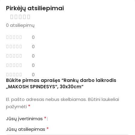
Pirkėjų atsiliepimai
0 atsiliepimų
0
0
0
0
0
Būkite pirmas aprašęs “Rankų darbo laikrodis
„MAKOSH SPINDESYS”, 30x30cm”
El. pašto adresas nebus skelbiamas.
Būtini laukeliai
*
pažymėti
*
Jūsų įvertinimas
*
Jūsų atsiliepimas