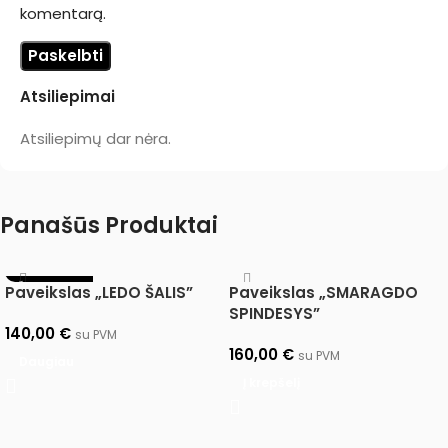
komentarą.
Atsiliepimai
Atsiliepimų dar nėra.
Panašūs Produktai
IŠPARDUOTA
Paveikslas „LEDO ŠALIS”
Paveikslas „SMARAGDO
SPINDESYS”
140,00
€
su PVM
160,00
€
su PVM
Daugiau
Į krepšelį