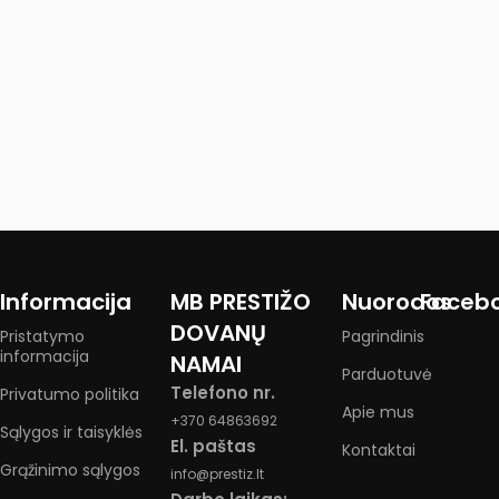
Informacija
MB PRESTIŽO
Nuorodos
Faceb
DOVANŲ
Pristatymo
Pagrindinis
informacija
NAMAI
Parduotuvė
Telefono nr.
Privatumo politika
Apie mus
+370 64863692
Sąlygos ir taisyklės
El. paštas
Kontaktai
Grąžinimo sąlygos
info@prestiz.lt